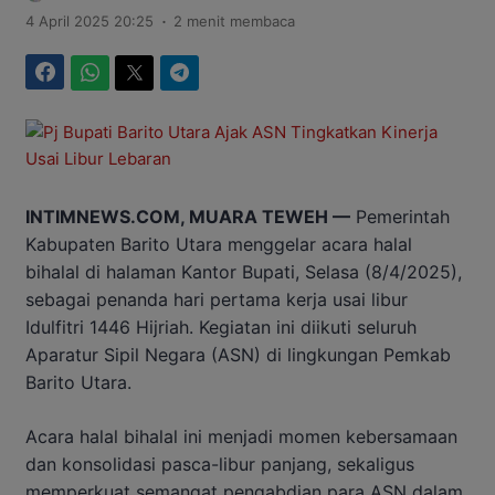
.
4 April 2025 20:25
2 menit membaca
Facebook
WhatsApp
Twitter
Telegram
INTIMNEWS.COM, MUARA TEWEH —
Pemerintah
Kabupaten Barito Utara menggelar acara halal
bihalal di halaman Kantor Bupati, Selasa (8/4/2025),
sebagai penanda hari pertama kerja usai libur
Idulfitri 1446 Hijriah. Kegiatan ini diikuti seluruh
Aparatur Sipil Negara (ASN) di lingkungan Pemkab
Barito Utara.
Acara halal bihalal ini menjadi momen kebersamaan
dan konsolidasi pasca-libur panjang, sekaligus
memperkuat semangat pengabdian para ASN dalam