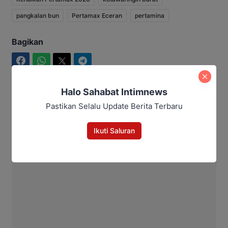
pangkalan bun
Pertamax Eceran
pertamina
Bagikan
Facebook
WhatsApp
Twitter
Telegram
Halo Sahabat Intimnews
Pastikan Selalu Update Berita Terbaru
Intim News
Ikuti Saluran