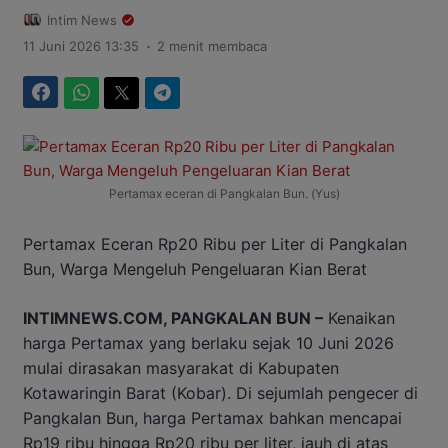
Intim News
.
11 Juni 2026 13:35
2 menit membaca
Facebook
WhatsApp
Twitter
Telegram
Pertamax eceran di Pangkalan Bun. (Yus)
Pertamax Eceran Rp20 Ribu per Liter di Pangkalan
Bun, Warga Mengeluh Pengeluaran Kian Berat
INTIMNEWS.COM, PANGKALAN BUN –
Kenaikan
harga Pertamax yang berlaku sejak 10 Juni 2026
mulai dirasakan masyarakat di Kabupaten
Kotawaringin Barat (Kobar). Di sejumlah pengecer di
Pangkalan Bun, harga Pertamax bahkan mencapai
Rp19 ribu hingga Rp20 ribu per liter, jauh di atas