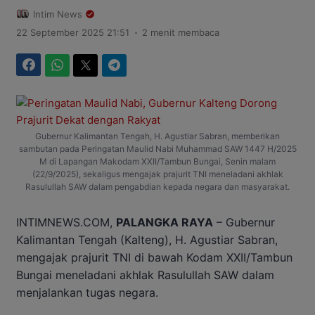
Intim News
.
22 September 2025 21:51
2 menit membaca
Facebook
WhatsApp
Twitter
Telegram
Gubernur Kalimantan Tengah, H. Agustiar Sabran, memberikan
sambutan pada Peringatan Maulid Nabi Muhammad SAW 1447 H/2025
M di Lapangan Makodam XXII/Tambun Bungai, Senin malam
(22/9/2025), sekaligus mengajak prajurit TNI meneladani akhlak
Rasulullah SAW dalam pengabdian kepada negara dan masyarakat.
INTIMNEWS.COM,
PALANGKA RAYA
– Gubernur
Kalimantan Tengah (Kalteng), H. Agustiar Sabran,
mengajak prajurit TNI di bawah Kodam XXII/Tambun
Bungai meneladani akhlak Rasulullah SAW dalam
menjalankan tugas negara.