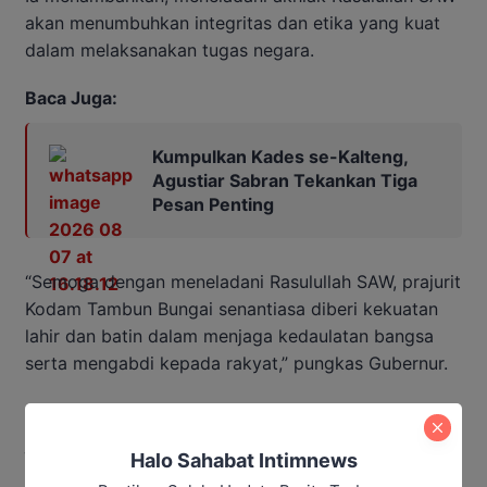
akan menumbuhkan integritas dan etika yang kuat
dalam melaksanakan tugas negara.
Baca Juga:
Kumpulkan Kades se-Kalteng,
Agustiar Sabran Tekankan Tiga
Pesan Penting
“Semoga dengan meneladani Rasulullah SAW, prajurit
Kodam Tambun Bungai senantiasa diberi kekuatan
lahir dan batin dalam menjaga kedaulatan bangsa
serta mengabdi kepada rakyat,” pungkas Gubernur.
Kegiatan peringatan Maulid Nabi ini dihadiri seluruh
jajaran Kodam XXII/Tambun Bungai, prajurit TNI, dan
Halo Sahabat Intimnews
sejumlah tokoh masyarakat setempat, sebagai wujud