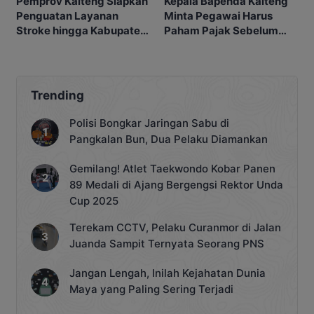
Pemprov Kalteng Siapkan
Kepala Bapenda Kalteng
Penguatan Layanan
Minta Pegawai Harus
Stroke hingga Kabupaten
Paham Pajak Sebelum
dan Desa
Edukasi Warga
Trending
Polisi Bongkar Jaringan Sabu di
Pangkalan Bun, Dua Pelaku Diamankan
Gemilang! Atlet Taekwondo Kobar Panen
89 Medali di Ajang Bergengsi Rektor Unda
Cup 2025
Terekam CCTV, Pelaku Curanmor di Jalan
Juanda Sampit Ternyata Seorang PNS
Jangan Lengah, Inilah Kejahatan Dunia
Maya yang Paling Sering Terjadi