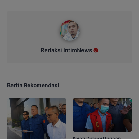
Redaksi IntimNews
Redaksi IntimNews
Berita Rekomendasi
Kejati Dalami Dugaan