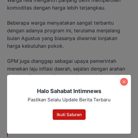
Warga rela mengantri panjang demi memperoleh
komoditas dengan harga lebih terjangkau.
Beberapa warga menyatakan sangat terbantu
dengan adanya program ini, terutama menjelang
bulan Agustus yang biasanya diwarnai lonjakan
harga kebutuhan pokok.
GPM juga dianggap sebagai upaya pemerintah
menekan laju inflasi daerah, sejalan dengan arahan
Presiden RI dan kebijakan nasional terkait stabilisasi
harga pangan.
Halo Sahabat Intimnews
Baca Juga:
Pastikan Selalu Update Berita Terbaru
Kumpulkan Kades se-Kalteng,
Ikuti Saluran
Agustiar Sabran Tekankan Tiga
Pesan Penting