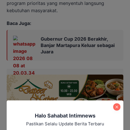
program prioritas yang menyentuh langsung
kebutuhan masyarakat.
Baca Juga:
Gubernur Cup 2026 Berakhir,
Banjar Martapura Keluar sebagai
Juara
Halo Sahabat Intimnews
Pastikan Selalu Update Berita Terbaru