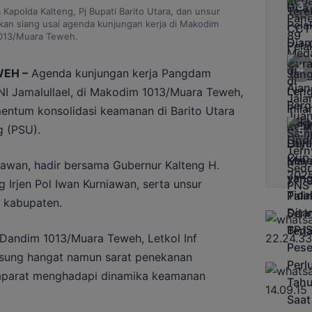
apolda Kalteng, Pj Bupati Barito Utara, dan unsur
an siang usai agenda kunjungan kerja di Makodim
013/Muara Teweh.
EH –
Agenda kunjungan kerja Pangdam
NI Jamalullael, di Makodim 1013/Muara Teweh,
entum konsolidasi keamanan di Barito Utara
g (PSU).
unawan, hadir bersama Gubernur Kalteng H.
 Irjen Pol Iwan Kurniawan, serta unsur
n kabupaten.
andim 1013/Muara Teweh, Letkol Inf
gsung hangat namun sarat penekanan
aparat menghadapi dinamika keamanan