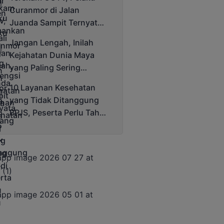
Cup 2025
Curanmor di Jalan
Juanda Sampit Ternyata
Seorang PNS
Jangan Lengah, Inilah
Kejahatan Dunia Maya
yang Paling Sering
Terjadi
10 Layanan Kesehatan
yang Tidak Ditanggung
BPJS, Peserta Perlu Tahu
Saat Darurat IGD