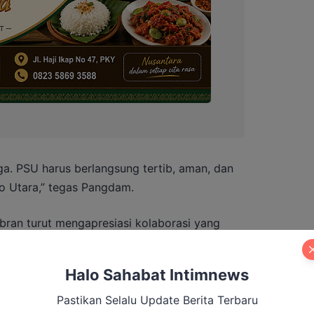
jaga. PSU harus berlangsung tertib, aman, dan
o Utara,” tegas Pangdam.
bran turut mengapresiasi kolaborasi yang
dewasaan aparat serta koordinasi yang solid
menjaga netralitas dan kualitas demokrasi
Halo Sahabat Intimnews
Pastikan Selalu Update Berita Terbaru