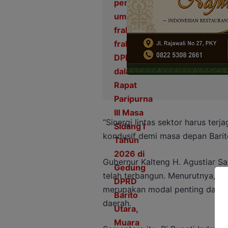
“Sinergi lintas sektor harus ter
kondusif demi masa depan Barit
Gubernur Kalteng H. Agustiar Sa
telah terbangun. Menurutnya, ke
merupakan modal penting dalam 
daerah.