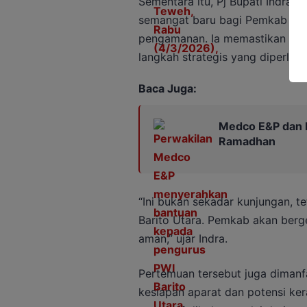
Sementara itu, Pj Bupati Indra
semangat baru bagi Pemkab Bar
pengamanan. Ia memastikan pem
langkah strategis yang diperluka
Baca Juga:
Medco E&P dan PW
Ramadhan
“Ini bukan sekadar kunjungan, t
Barito Utara. Pemkab akan berg
aman,” ujar Indra.
Pertemuan tersebut juga dimanfa
kesiapan aparat dan potensi ke