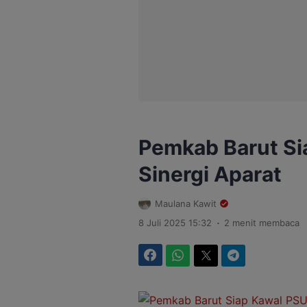
Pemkab Barut Si
Sinergi Aparat
Maulana Kawit
.
8 Juli 2025 15:32
2 menit membaca
Facebook
WhatsApp
Twitter
Telegram