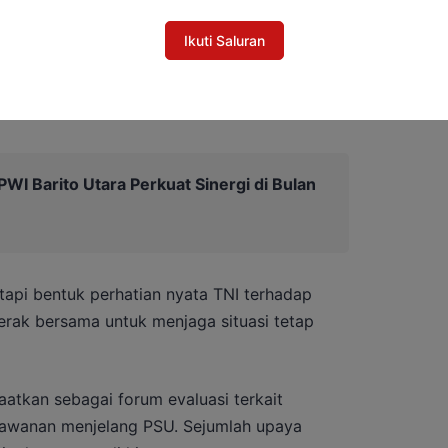
 Gunawan menilai kunjungan Pangdam menjadi
ito Utara dalam memperkuat koordinasi
Ikuti Saluran
erintah daerah siap mendukung langkah-
n.
I Barito Utara Perkuat Sinergi di Bulan
etapi bentuk perhatian nyata TNI terhadap
erak bersama untuk menjaga situasi tetap
atkan sebagai forum evaluasi terkait
rawanan menjelang PSU. Sejumlah upaya