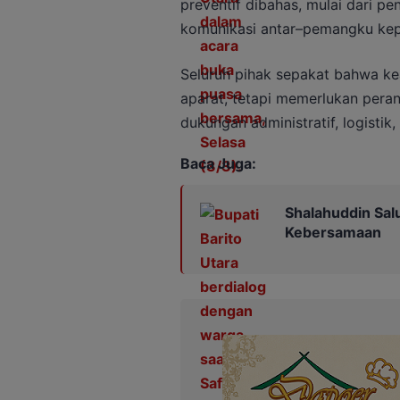
preventif dibahas, mulai dari pe
komunikasi antar–pemangku kep
Seluruh pihak sepakat bahwa ke
aparat, tetapi memerlukan pera
dukungan administratif, logisti
Baca Juga:
Shalahuddin Sal
Kebersamaan