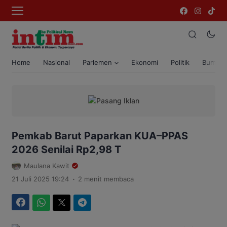
Home
Nasional
Parlemen
Ekonomi
Politik
Bumi T
Pemkab Barut Paparkan KUA–PPAS
2026 Senilai Rp2,98 T
Maulana Kawit
.
21 Juli 2025 19:24
2 menit membaca
Facebook
WhatsApp
Twitter
Telegram