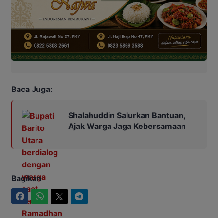
Baca Juga:
Shalahuddin Salurkan Bantuan,
Ajak Warga Jaga Kebersamaan
Bagikan
Facebook
WhatsApp
Twitter
Telegram