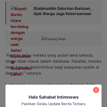
Shalahuddin Salurkan Bantuan,
Ajak Warga Jaga Kebersamaan
“Kasihan kalau mereka yang sudah lama bekerja,
tetapi tidak masuk dalam database. Padahal, mereka
telah banyak berkontribusi bagi pelayanan publik di
daerah ini,” katanya.
Lebih lanjut, ia menegaskan bahwa Pemkab Barito
Utara akan terus berkoordinasi dengan pemerintah
pusat agar ada solusi yang lebih adil bagi tenaga
Halo Sahabat Intimnews
honorer yang belum terakomodasi dalam sistem
Pastikan Selalu Update Berita Terbaru