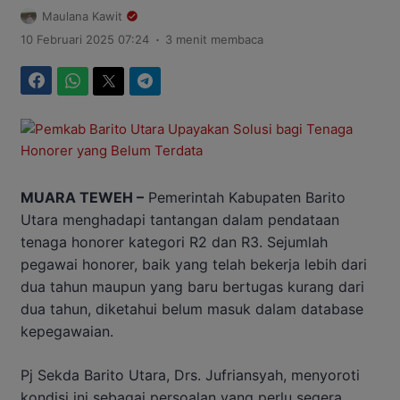
Maulana Kawit
.
10 Februari 2025 07:24
3 menit membaca
Facebook
WhatsApp
Twitter
Telegram
MUARA TEWEH –
Pemerintah Kabupaten Barito
Utara menghadapi tantangan dalam pendataan
tenaga honorer kategori R2 dan R3. Sejumlah
pegawai honorer, baik yang telah bekerja lebih dari
dua tahun maupun yang baru bertugas kurang dari
dua tahun, diketahui belum masuk dalam database
kepegawaian.
Pj Sekda Barito Utara, Drs. Jufriansyah, menyoroti
kondisi ini sebagai persoalan yang perlu segera