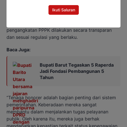
kepegawaian formal.
Ikuti Saluran
Jufriansyah menambahkan bahwa langkah strategis
lainnya adalah memastikan proses seleksi dan
pengangkatan PPPK dilakukan secara transparan
dan sesuai regulasi yang berlaku.
Baca Juga:
Bupati Barut Tegaskan 5 Raperda
Jadi Fondasi Pembangunan 5
Tahun
“Tenaga honorer adalah bagian penting dari sistem
pemerintahan. Keberadaan mereka sangat
membantu dalam menjalankan tugas pelayanan
publik. Oleh karena itu, mereka juga berhak
mendapatkan kepastian terkait status kepegawaian