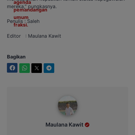
mereka,” pungkasnya.
Penulis : Saleh
Editor : Maulana Kawit
Bagikan
Facebook
WhatsApp
Twitter
Telegram
Maulana Kawit
Maulana Kawit