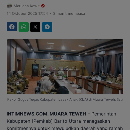
Maulana Kawit
.
14 Oktober 2025 17:54
3 menit membaca
Facebook
WhatsApp
Twitter
Telegram
Rakor Gugus Tugas Kabupaten Layak Anak (KLA) di Muara Teweh. (Ist)
INTIMNEWS.COM, MUARA TEWEH
– Pemerintah
Kabupaten (Pemkab) Barito Utara menegaskan
komitmennya untuk mewujudkan daerah yang ramah