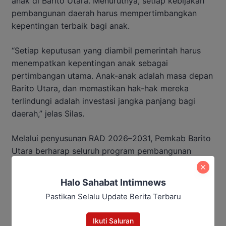
anak di Barito Utara. Menurutnya, setiap kebijakan
pembangunan daerah harus mempertimbangkan
kepentingan terbaik bagi anak.
“Setiap keputusan yang diambil pemerintah harus
menempatkan kepentingan anak sebagai
pertimbangan utama. Anak-anak adalah masa depan
Barito Utara, dan memastikan hak-hak mereka
terlindungi adalah investasi jangka panjang bagi
daerah,” jelas Silas.
Melalui penyusunan RAD 2026–2031, Pemkab Barito
Utara berharap seluruh program pembangunan
dapat berjalan secara terintegrasi dan selaras
dengan visi daerah, yaitu mewujudkan masyarakat
Halo Sahabat Intimnews
yang sejahtera dan berkeadilan, terutama bagi
Pastikan Selalu Update Berita Terbaru
generasi muda.
Ikuti Saluran
Baca Juga: