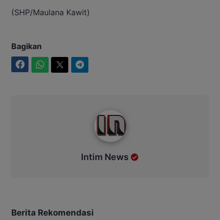
(SHP/Maulana Kawit)
Bagikan
Facebook
WhatsApp
Twitter
Telegram
Intim News
Intim News
Berita Rekomendasi