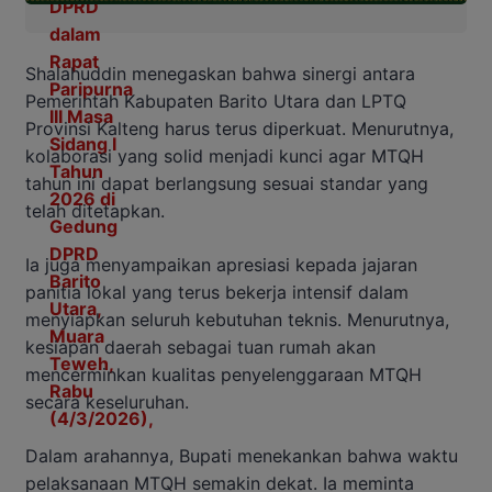
Shalahuddin menegaskan bahwa sinergi antara
Pemerintah Kabupaten Barito Utara dan LPTQ
Provinsi Kalteng harus terus diperkuat. Menurutnya,
kolaborasi yang solid menjadi kunci agar MTQH
tahun ini dapat berlangsung sesuai standar yang
telah ditetapkan.
Ia juga menyampaikan apresiasi kepada jajaran
panitia lokal yang terus bekerja intensif dalam
menyiapkan seluruh kebutuhan teknis. Menurutnya,
kesiapan daerah sebagai tuan rumah akan
mencerminkan kualitas penyelenggaraan MTQH
secara keseluruhan.
Dalam arahannya, Bupati menekankan bahwa waktu
pelaksanaan MTQH semakin dekat. Ia meminta