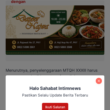
Menurutnya, penyelenggaraan MTQH XXXIII harus
mampu menghadirkan atmosfer religius yang
mampu dirasakan masyarakat luas, baik peserta
Halo Sahabat Intimnews
maupun warga Barito Utara sebagai tuan rumah.
Pastikan Selalu Update Berita Terbaru
Ia juga berharap kehadiran kafilah dari berbagai
kabupaten/kota mampu memberikan warna baru dan
Ikuti Saluran