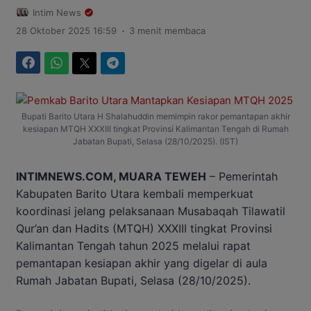
Intim News
.
28 Oktober 2025 16:59
3 menit membaca
Facebook
WhatsApp
Twitter
Telegram
Bupati Barito Utara H Shalahuddin memimpin rakor pemantapan akhir
kesiapan MTQH XXXIII tingkat Provinsi Kalimantan Tengah di Rumah
Jabatan Bupati, Selasa (28/10/2025). (IST)
INTIMNEWS.COM, MUARA TEWEH
– Pemerintah
Kabupaten Barito Utara kembali memperkuat
koordinasi jelang pelaksanaan Musabaqah Tilawatil
Qur’an dan Hadits (MTQH) XXXIII tingkat Provinsi
Kalimantan Tengah tahun 2025 melalui rapat
pemantapan kesiapan akhir yang digelar di aula
Rumah Jabatan Bupati, Selasa (28/10/2025).