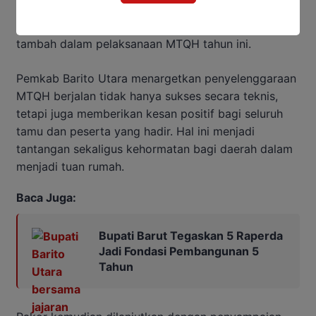
mempererat hubungan antardaerah. Semangat
kebersamaan tersebut diharapkan menjadi nilai
tambah dalam pelaksanaan MTQH tahun ini.
Pemkab Barito Utara menargetkan penyelenggaraan
MTQH berjalan tidak hanya sukses secara teknis,
tetapi juga memberikan kesan positif bagi seluruh
tamu dan peserta yang hadir. Hal ini menjadi
tantangan sekaligus kehormatan bagi daerah dalam
menjadi tuan rumah.
Baca Juga:
Bupati Barut Tegaskan 5 Raperda
Jadi Fondasi Pembangunan 5
Tahun