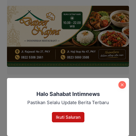
Bagikan
Halo Sahabat Intimnews
Pastikan Selalu Update Berita Terbaru
Facebook
WhatsApp
Twitter
Telegram
Ikuti Saluran
Maulana Kawit