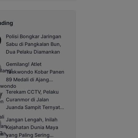
nding
Polisi Bongkar Jaringan
Sabu di Pangkalan Bun,
Dua Pelaku Diamankan
Gemilang! Atlet
Taekwondo Kobar Panen
89 Medali di Ajang
Bergengsi Rektor Unda
Terekam CCTV, Pelaku
Cup 2025
Curanmor di Jalan
Juanda Sampit Ternyata
Seorang PNS
Jangan Lengah, Inilah
Kejahatan Dunia Maya
yang Paling Sering