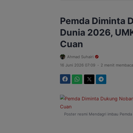
Pemda Diminta D
Dunia 2026, UM
Cuan
Ahmad Suhairi
.
16 Juni 2026 07:09
2 menit membac
Facebook
WhatsApp
Twitter
Telegram
Poster resmi Mendagri imbau Pemda 