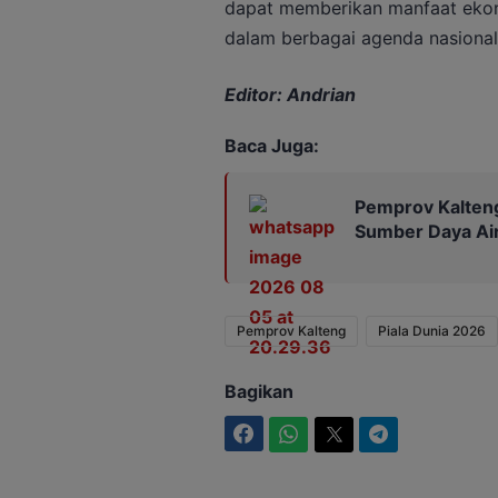
dapat memberikan manfaat ekono
dalam berbagai agenda nasional
Editor: Andrian
Baca Juga:
Pemprov Kalteng
Sumber Daya Ai
Pemprov Kalteng
Piala Dunia 2026
Bagikan
Facebook
WhatsApp
Twitter
Telegram