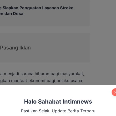
 Siapkan Penguatan Layanan Stroke
en dan Desa
nya menjadi sarana hiburan bagi masyarakat,
ngkan manfaat ekonomi bagi pelaku usaha
giatan.
la Dunia dapat dimanfaatkan untuk
Halo Sahabat Intimnews
 di daerah jika dikelola dengan baik.
Pastikan Selalu Update Berita Terbaru