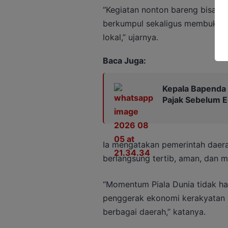
“Kegiatan nonton bareng bisa m
berkumpul sekaligus membuka 
lokal,” ujarnya.
Baca Juga:
Kepala Bapenda
Pajak Sebelum 
Ia mengatakan pemerintah daera
berlangsung tertib, aman, dan 
“Momentum Piala Dunia tidak han
penggerak ekonomi kerakyatan me
berbagai daerah,” katanya.