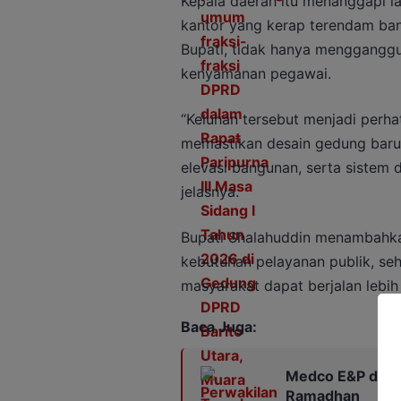
Kepala daerah itu menanggapi l
kantor yang kerap terendam banji
Bupati, tidak hanya mengganggu
kenyamanan pegawai.
“Keluhan tersebut menjadi perha
memastikan desain gedung baru
elevasi bangunan, serta sistem d
jelasnya.
Bupati Shalahuddin menambahka
kebutuhan pelayanan publik, seh
masyarakat dapat berjalan lebih
Baca Juga:
Medco E&P dan PW
Ramadhan