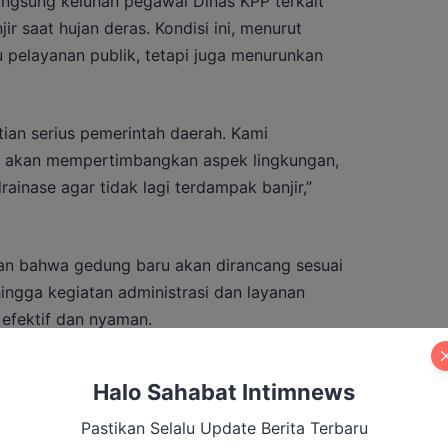
angsung keluhan pegawai Dinas KPP terkait
r saat hujan deras. Kondisi ini, menurut
 pelayanan publik, tetapi juga menurunkan
tian serius pemerintah daerah. Kami
 akan mempertimbangkan aspek lingkungan,
rainase agar tidak lagi terdampak banjir,”
n bahwa gedung baru akan dirancang sesuai
ingga kegiatan administrasi dan layanan
 efektif dan nyaman.
Halo Sahabat Intimnews
I Barito Utara Perkuat Sinergi di Bulan
Pastikan Selalu Update Berita Terbaru