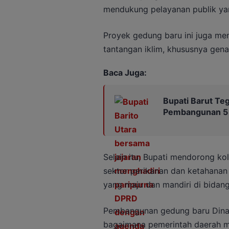
mendukung pelayanan publik yang
Proyek gedung baru ini juga me
tantangan iklim, khususnya gena
Baca Juga:
Bupati Barut Te
Pembangunan 5
Selain itu, Bupati mendorong k
sektor perikanan dan ketahanan
yang maju dan mandiri di bidan
Pembangunan gedung baru Dinas
bagaimana pemerintah daerah m