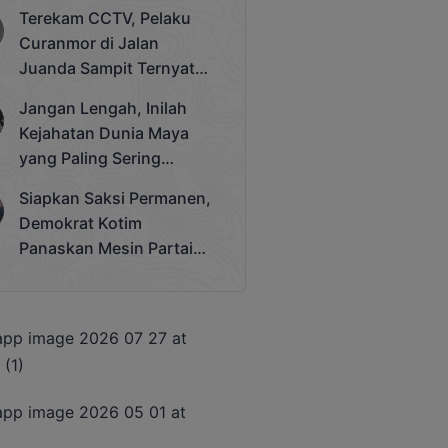
Bergengsi Rektor Unda
Terekam CCTV, Pelaku
Cup 2025
Curanmor di Jalan
Juanda Sampit Ternyata
Seorang PNS
Jangan Lengah, Inilah
Kejahatan Dunia Maya
yang Paling Sering
Terjadi
Siapkan Saksi Permanen,
Demokrat Kotim
Panaskan Mesin Partai
Hadapi Pemilu 2029