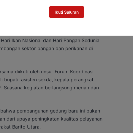
Ikuti Saluran
ati memberikan apresiasi kepada jajaran
a dalam menjaga ketahanan pangan daerah. Ia
ari Ikan Nasional dan Hari Pangan Sedunia
bangan sektor pangan dan perikanan di
sama diikuti oleh unsur Forum Koordinasi
i bupati, asisten sekda, kepala perangkat
P. Suasana kegiatan berlangsung meriah dan
 bahwa pembangunan gedung baru ini bukan
ian dari upaya peningkatan kualitas pelayanan
akat Barito Utara.