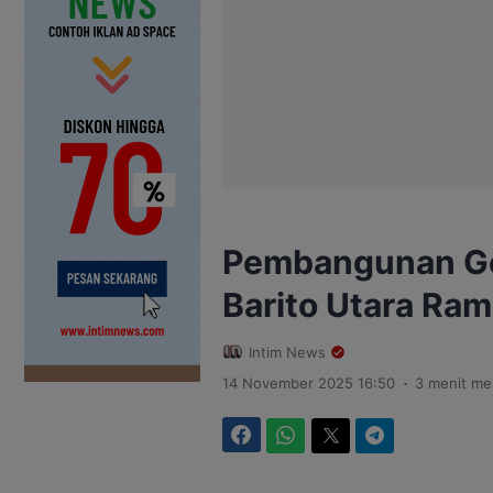
Pembangunan Ge
Barito Utara R
Intim News
.
14 November 2025 16:50
3 menit m
Facebook
WhatsApp
Twitter
Telegram