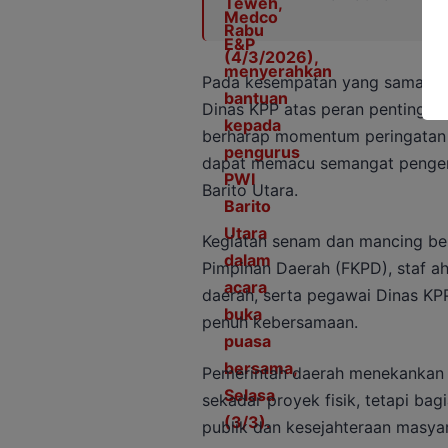
Pada kesempatan yang sama, Bup
Dinas KPP atas peran pentingny
berharap momentum peringatan H
dapat memacu semangat pengem
Barito Utara.
Kegiatan senam dan mancing ber
Pimpinan Daerah (FKPD), staf ahl
daerah, serta pegawai Dinas KP
penuh kebersamaan.
Pemerintah daerah menekankan
sekadar proyek fisik, tetapi bag
publik dan kesejahteraan masyar