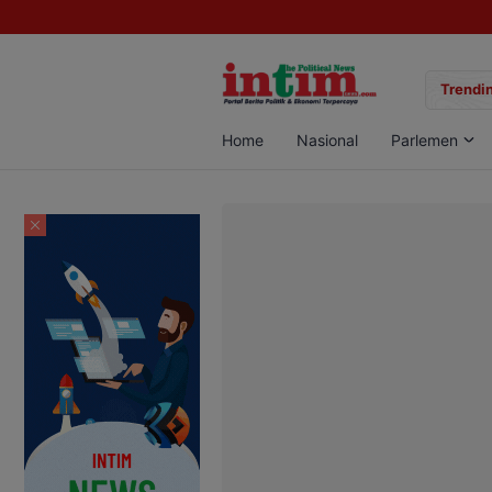
gan Sabu di Pangkalan Bun, Dua Pelaku Diamankan
Trendin
Home
Nasional
Parlemen