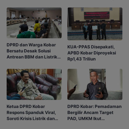
Listrik Mulai Pulih
SPBU Sudah Kehabisan
Stok
DPRD dan Warga Kobar
KUA-PPAS Disepakati,
Bersatu Desak Solusi
APBD Kobar Diproyeksi
Antrean BBM dan Listrik
Rp1,43 Triliun
Padam
Ketua DPRD Kobar
DPRD Kobar: Pemadaman
Respons Spanduk Viral,
Bergilir Ancam Target
Soroti Krisis Listrik dan
PAD, UMKM Ikut
Antrian BBM
Terdampak