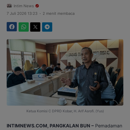
Intim News
.
7 Juli 2026 13:23
2 menit membaca
Facebook
WhatsApp
Twitter
Telegram
Ketua Komisi C DPRD Kobar, H. Arif Asrofi. (Yus)
INTIMNEWS.COM, PANGKALAN BUN –
Pemadaman