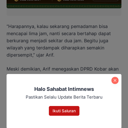
“Harapannya, kalau sekarang pemadaman bisa
mencapai lima jam, nanti secara bertahap dapat
berkurang menjadi sekitar dua jam. Begitu juga
wilayah yang terdampak diharapkan semakin
dipersempit,” ujar Arif.
Meski demikian, Arif menegaskan DPRD Kobar akan
terus mengawal perkembangan tersebut. Ia berharap
PLN segera menunjukkan progres nyata agar
Halo Sahabat Intimnews
masyarakat tidak terus dibebani pemadaman
Pastikan Selalu Update Berita Terbaru
berkepanjangan dan aktivitas ekonomi di Kabupaten
Kotawaringin Barat dapat kembali berjalan normal.
Ikuti Saluran
Penulis: Yusro
Editor: Andrian