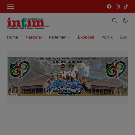
Home
Nasional
Parlemen
Ekonomi
Politik
Bumi T