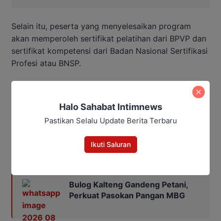
Selain itu, peserta yang menyelesaikan program
akan memperoleh sertifikat pelatihan dari BPVP dan
sertifikat kompetensi dari Badan Nasional Sertifikasi
Profesi atau BNSP.
Kemnaker juga menyediakan fasilitas asrama bagi
peserta tertentu sesuai kriteria dan kapasitas yang
Halo Sahabat Intimnews
tersedia.
Pastikan Selalu Update Berita Terbaru
Editor: Andrian
Ikuti Saluran
Baca Juga:
Bulog Kalteng Gandeng Petani,
Perkuat Pasokan Pangan MBG