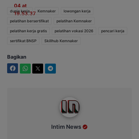
dunia kerja
Kemnaker
lowongan kerja
pelatihan bersertifikat
pelatihan Kemnaker
pelatihan kerja gratis
pelatihan vokasi 2026
pencari kerja
sertifikat BNSP
Skillhub Kemnaker
Bagikan
Facebook
WhatsApp
Twitter
Telegram
Intim News
Intim News