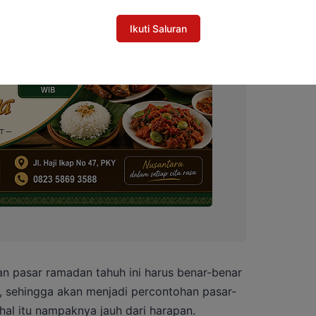
Ikuti Saluran
an pasar ramadan tahuh ini harus benar-benar
 sehingga akan menjadi percontohan pasar-
hal itu nampaknya jauh dari harapan.