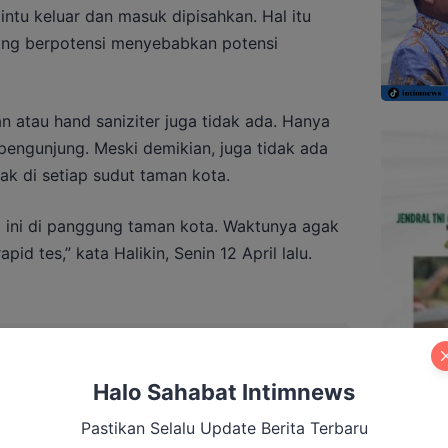
ntu keluar dan masuk dipisahkan. Hal itu
ng berpotensi menyebabkan potensi
n atau hand saniziter juga tidak ada. Hanya
ngunjung. Meski demikian, juga tidak ada
ak di setiap sudut taman kota.
ri ini di panggung taman kota. Waktunya agak
id tes,” kata Halikin, Senin 12 April lalu.
mukan Bukti Korupsi Dana Hibah KPU
 dengan Pilkada
Halo Sahabat Intimnews
Pastikan Selalu Update Berita Terbaru