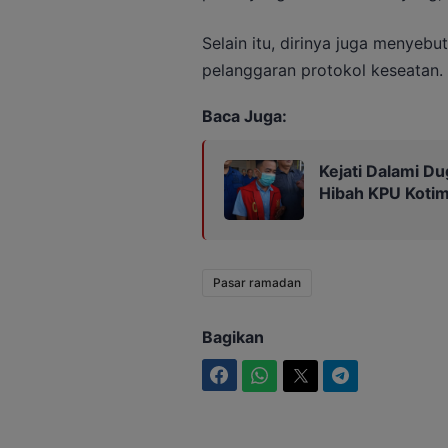
Selain itu, dirinya juga menyeb
pelanggaran protokol keseatan.
Baca Juga:
Kejati Dalami Du
Hibah KPU Kotim
Pasar ramadan
Bagikan
Facebook
WhatsApp
Twitter
Telegram