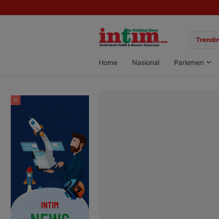
gan Sabu di Pangkalan Bun, Dua Pelaku Diamankan
Trendin
Home
Nasional
Parlemen