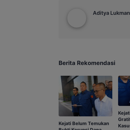
Aditya Lukmantoro
Aditya Lukman
Berita Rekomendasi
Kejat
Grati
Kejati Belum Temukan
Kasu
Bukti Korupsi Dana