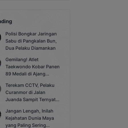
nding
Polisi Bongkar Jaringan
Sabu di Pangkalan Bun,
Dua Pelaku Diamankan
Gemilang! Atlet
Taekwondo Kobar Panen
89 Medali di Ajang
Bergengsi Rektor Unda
Terekam CCTV, Pelaku
Cup 2025
Curanmor di Jalan
Juanda Sampit Ternyata
Seorang PNS
Jangan Lengah, Inilah
Kejahatan Dunia Maya
yang Paling Sering