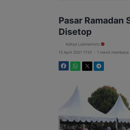
Pasar Ramadan 
Disetop
Aditya Lukmantoro
.
13 April 2021 17:01
1 menit membaca
Facebook
WhatsApp
Twitter
Telegram