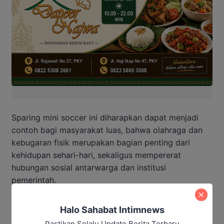
Sparing mini soccer ini diharapkan dapat menjadi
contoh bagi masyarakat luas, bahwa olahraga dan
kebugaran fisik merupakan bagian penting dari
kehidupan sehari-hari, sekaligus mempererat
hubungan sosial antarwarga dan institusi
pemerintah.
(Shp/Maulana Kawit)
Halo Sahabat Intimnews
Pastikan Selalu Update Berita Terbaru