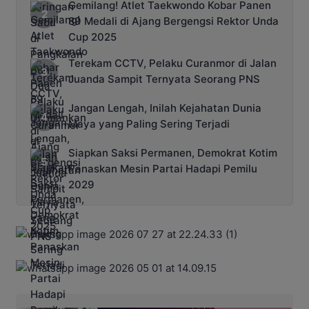
Gemilang! Atlet Taekwondo Kobar Panen
89 Medali di Ajang Bergengsi Rektor Unda
Cup 2025
Terekam CCTV, Pelaku Curanmor di Jalan
Juanda Sampit Ternyata Seorang PNS
Jangan Lengah, Inilah Kejahatan Dunia
Maya yang Paling Sering Terjadi
Siapkan Saksi Permanen, Demokrat Kotim
Panaskan Mesin Partai Hadapi Pemilu
2029