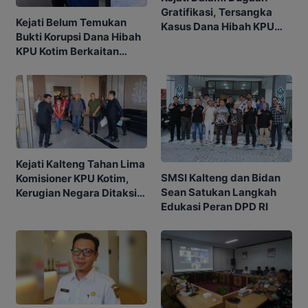
Gratifikasi, Tersangka
Kejati Belum Temukan
Kasus Dana Hibah KPU
Bukti Korupsi Dana Hibah
Kotim Bisa Bertambah
KPU Kotim Berkaitan
dengan Pilkada
Kejati Kalteng Tahan Lima
SMSI Kalteng dan Bidan
Komisioner KPU Kotim,
Sean Satukan Langkah
Kerugian Negara Ditaksir
Edukasi Peran DPD RI
Capai Rp10 M