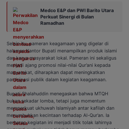
Medco E&P dan PWI Barito Utara
Perkuat Sinergi di Bulan
Ramadhan
Selain itu, pameran keagamaan yang digelar di
halaman Kantor Bupati menampilkan produk islami
dan karya masyarakat lokal. Pameran ini sekaligus
menjadi ajang promosi nilai-nilai Qur’ani kepada
masyarakat, diharapkan dapat meningkatkan
partisipasi publik dalam kegiatan keagamaan.
Bupati Shalahuddin menegaskan bahwa MTQH
bukan sekadar lomba, tetapi juga momentum
memperkuat ukhuwah Islamiyah antar kafilah dan
menumbuhkan kecintaan terhadap Al-Qur’an. Ia
berharap kegiatan ini menjadi titik tolak lahirnya