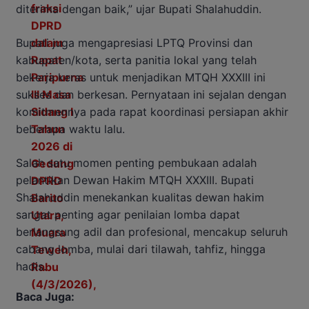
diterima dengan baik,” ujar Bupati Shalahuddin.
Bupati juga mengapresiasi LPTQ Provinsi dan
kabupaten/kota, serta panitia lokal yang telah
bekerja keras untuk menjadikan MTQH XXXIII ini
sukses dan berkesan. Pernyataan ini sejalan dengan
komitmennya pada rapat koordinasi persiapan akhir
beberapa waktu lalu.
Salah satu momen penting pembukaan adalah
pelantikan Dewan Hakim MTQH XXXIII. Bupati
Shalahuddin menekankan kualitas dewan hakim
sangat penting agar penilaian lomba dapat
berlangsung adil dan profesional, mencakup seluruh
cabang lomba, mulai dari tilawah, tahfiz, hingga
hadis.
Baca Juga: