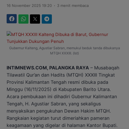
.
16 November 2025 19:20
3 menit membaca
Facebook
WhatsApp
Twitter
Telegram
Gubernur Kalteng, Agustiar Sabran, memukul beduk tanda dibukanya
MTQH XXXIII. (Ist)
INTIMNEWS.COM, PALANGKA RAYA
– Musabaqah
Tilawatil Qur’an dan Hadits (MTQH) XXXIII Tingkat
Provinsi Kalimantan Tengah resmi dibuka pada
Minggu (16/11/2025) di Kabupaten Barito Utara.
Acara pembukaan ini dihadiri Gubernur Kalimantan
Tengah, H. Agustiar Sabran, yang sekaligus
menyaksikan pengukuhan Dewan Hakim MTQH.
Rangkaian kegiatan turut dimeriahkan pameran
keagamaan yang digelar di halaman Kantor Bupati.