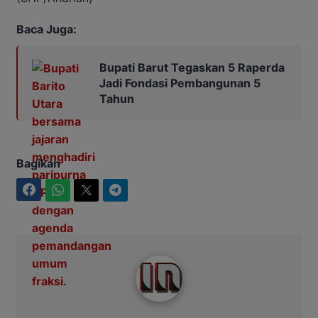
Baca Juga:
Bupati Barut Tegaskan 5 Raperda
Jadi Fondasi Pembangunan 5
Tahun
Bagikan
Facebook
WhatsApp
Twitter
Telegram
Intim News