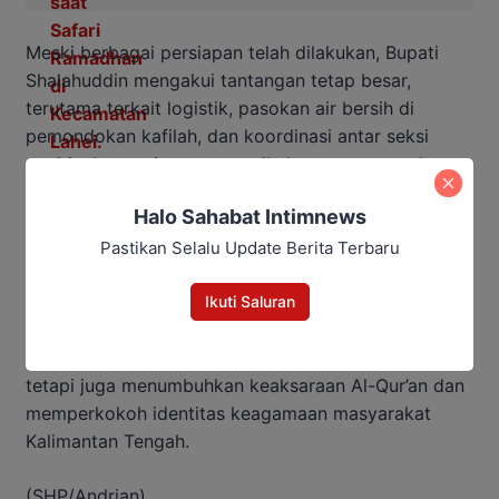
Meski berbagai persiapan telah dilakukan, Bupati
Shalahuddin mengakui tantangan tetap besar,
terutama terkait logistik, pasokan air bersih di
pemondokan kafilah, dan koordinasi antar seksi
panitia. Ia meminta semua pihak terus memperkuat
sinergi hingga akhir rangkaian acara pada 22
Halo Sahabat Intimnews
November 2025.
Pastikan Selalu Update Berita Terbaru
Kehadiran Gubernur Agustiar diyakini menambah
legitimasi dan semangat bagi panitia maupun
Ikuti Saluran
peserta. MTQH XXXIII Kalteng di Barito Utara
diharapkan tidak hanya menjadi ajang perlombaan,
tetapi juga menumbuhkan keaksaraan Al-Qur’an dan
memperkokoh identitas keagamaan masyarakat
Kalimantan Tengah.
(SHP/Andrian)