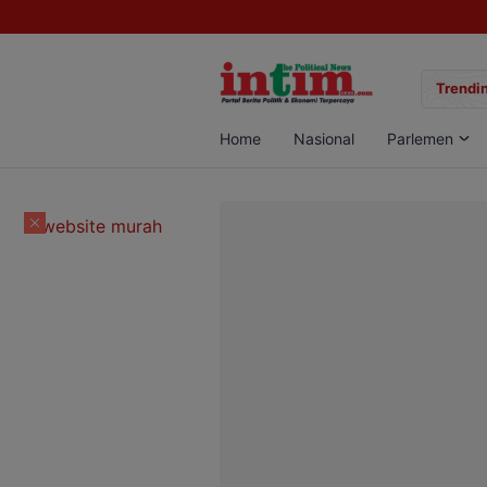
gan Sabu di Pangkalan Bun, Dua Pelaku Diamankan
Trendin
Home
Nasional
Parlemen