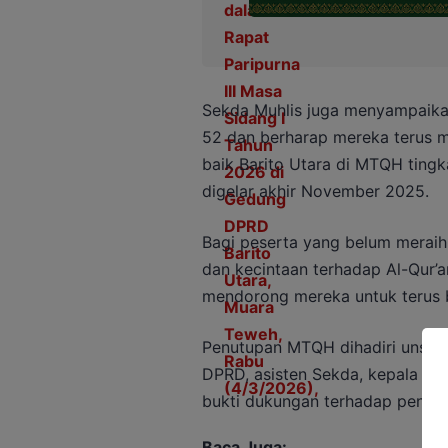
Sekda Muhlis juga menyampaika
52 dan berharap mereka teru
baik Barito Utara di MTQH tingk
digelar akhir November 2025.
Bagi peserta yang belum merai
dan kecintaan terhadap Al-Qur’
mendorong mereka untuk terus 
Penutupan MTQH dihadiri unsur F
DPRD, asisten Sekda, kepala pe
bukti dukungan terhadap pengem
Baca Juga: