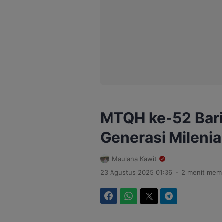
MTQH ke-52 Barit
Generasi Milenia
Maulana Kawit
.
23 Agustus 2025 01:36
2 menit mem
Facebook
WhatsApp
Twitter
Telegram