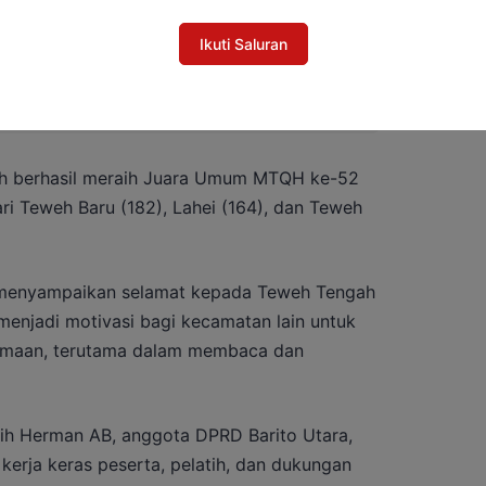
Ikuti Saluran
I Barito Utara Perkuat Sinergi di Bulan
h berhasil meraih Juara Umum MTQH ke-52
ari Teweh Baru (182), Lahei (164), dan Teweh
is menyampaikan selamat kepada Teweh Tengah
 menjadi motivasi bagi kecamatan lain untuk
maan, terutama dalam membaca dan
tih Herman AB, anggota DPRD Barito Utara,
erja keras peserta, pelatih, dan dukungan