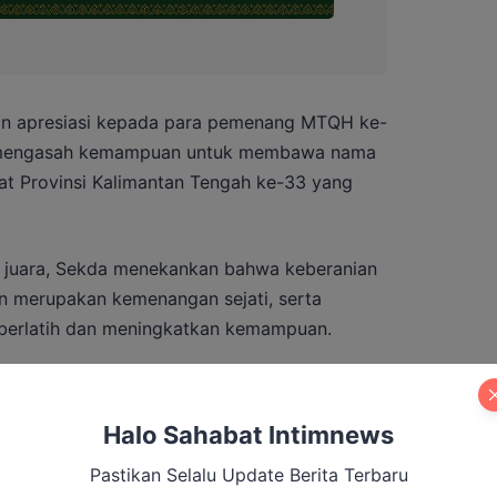
n apresiasi kepada para pemenang MTQH ke-
s mengasah kemampuan untuk membawa nama
at Provinsi Kalimantan Tengah ke-33 yang
h juara, Sekda menekankan bahwa keberanian
an merupakan kemenangan sejati, serta
berlatih dan meningkatkan kemampuan.
KPD, Wakil Ketua I dan II DPRD, anggota
rangkat daerah, dan undangan lainnya sebagai
Halo Sahabat Intimnews
bangan generasi milenial Qur’ani.
Pastikan Selalu Update Berita Terbaru