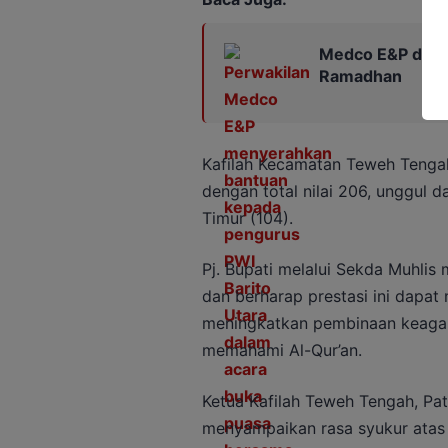
Medco E&P dan PW
Ramadhan
Kafilah Kecamatan Teweh Tenga
dengan total nilai 206, unggul d
Timur (104).
Pj. Bupati melalui Sekda Muhl
dan berharap prestasi ini dapat
meningkatkan pembinaan keaga
memahami Al-Qur’an.
Ketua Kafilah Teweh Tengah, Pa
menyampaikan rasa syukur atas k