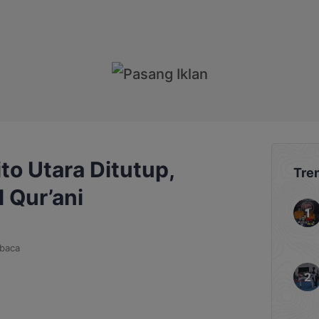
o Utara Ditutup,
Tre
l Qur’ani
baca