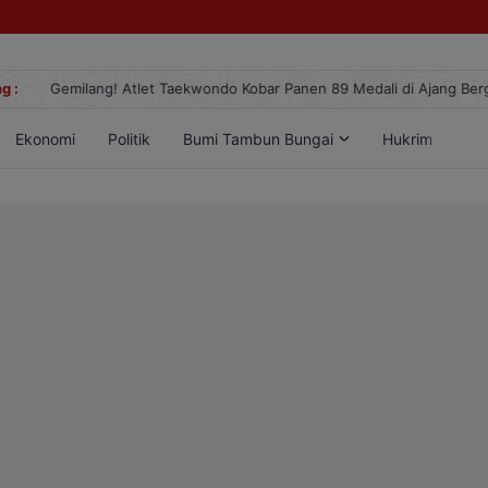
g :
Gemilang! Atlet Taekwondo Kobar Panen 89 Medali di Ajang Berge
Ekonomi
Politik
Bumi Tambun Bungai
Hukrim
Lif