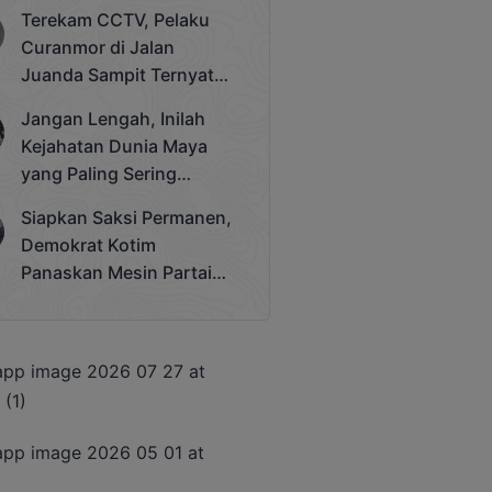
Bergengsi Rektor Unda
Terekam CCTV, Pelaku
Cup 2025
Curanmor di Jalan
Juanda Sampit Ternyata
Seorang PNS
Jangan Lengah, Inilah
Kejahatan Dunia Maya
yang Paling Sering
Terjadi
Siapkan Saksi Permanen,
Demokrat Kotim
Panaskan Mesin Partai
Hadapi Pemilu 2029