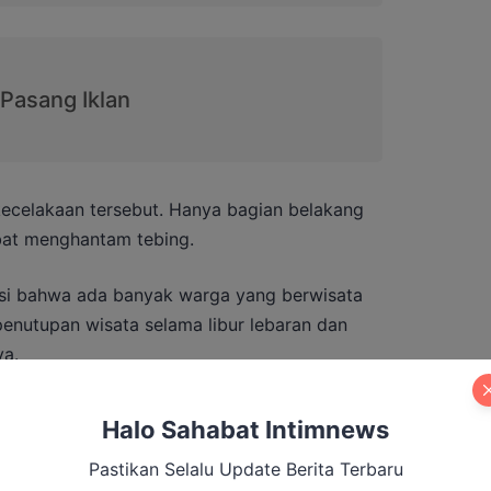
ecelakaan tersebut. Hanya bagian belakang
bat menghantam tebing.
asi bahwa ada banyak warga yang berwisata
enutupan wisata selama libur lebaran dan
ya.
tnya, dijumpai sejumlah kendaraan roda empat
Halo Sahabat Intimnews
ara pengunjung diminta untuk segera pulang.
Pastikan Selalu Update Berita Terbaru