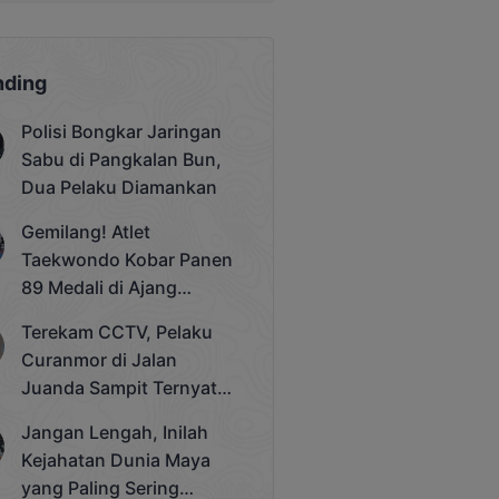
nding
Polisi Bongkar Jaringan
Sabu di Pangkalan Bun,
Dua Pelaku Diamankan
Gemilang! Atlet
Taekwondo Kobar Panen
89 Medali di Ajang
Bergengsi Rektor Unda
Terekam CCTV, Pelaku
Cup 2025
Curanmor di Jalan
Juanda Sampit Ternyata
Seorang PNS
Jangan Lengah, Inilah
Kejahatan Dunia Maya
yang Paling Sering