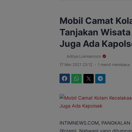
Mobil Camat Kol
Tanjakan Wisata 
Juga Ada Kapols
Aditya Lukmantoro
.
17 Mei 2021 23:12
1 menit membaca
Facebook
WhatsApp
Twitter
Telegram
INTIMNEWS.COM, PANGKALAN BU
(Kolam), Nahwani yang ditumpan