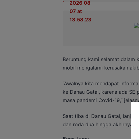
Beruntung kami selamat dalam k
mobil mengalami kerusakan aki
“Awalnya kita mendapat inform
ke Danau Gatal, karena ada SE p
masa pandemi Covid-19,” jelasn
Saat tiba di Danau Gatal, lanju
dan roda dua hingga akhirnya p
Baca Juga: