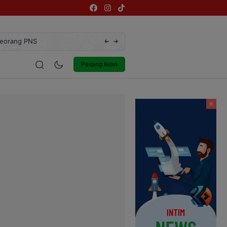
ah Kejahatan Dunia Maya yang Paling Sering Terjadi
estyle
Entertainment
Pasang Iklan