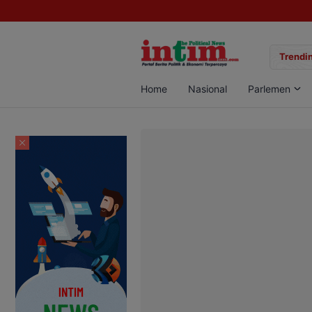
si Rektor Unda Cup 2025
Terekam CCTV, Pelaku Curanmor di Jalan Ju
Trendin
Home
Nasional
Parlemen