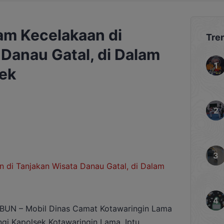
am Kecelakaan di
Tre
Danau Gatal, di Dalam
ek
N – Mobil Dinas Camat Kotawaringin Lama
gi Kapolsek Kotawaringin Lama, Iptu