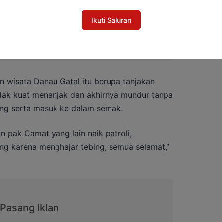
Ikuti Saluran
 Tewas Terjebak Api Saat Padamkan
unnya
n wisata Danau Gatal itu berupa tanjakan
idak kuat menanjak dan akhirnya mundur tanpa
ing serta masuk ke dalam semak.
 pak Camat yang lain naik patroli,
ng karena menghajar tebing, semua selamat,”