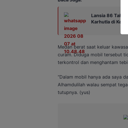
Lansia 86 Tahun
Karhutla di Keb
Medan berat saat keluar kawasa
curam. Diduga mobil tersebut t
terkontrol dan menghantam teb
“Dalam mobil hanya ada saya dan
Alhamdulilah walau sempat tega
tutupnya. (yus)