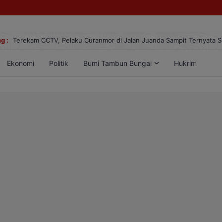
anda Sampit Ternyata Seorang PNS
g :
Jangan Lengah, Inil
Ekonomi
Politik
Bumi Tambun Bungai
Hukrim
Lif