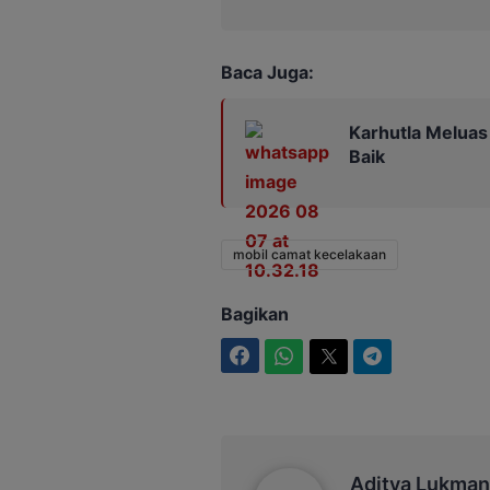
Baca Juga:
Karhutla Meluas 
Baik
mobil camat kecelakaan
Bagikan
Facebook
WhatsApp
Twitter
Telegram
Aditya Lukmantoro
Aditya Lukman