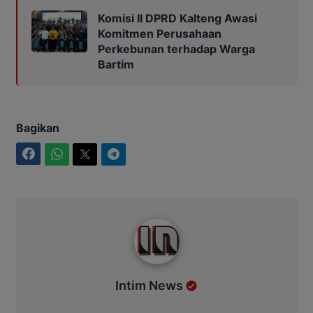
Komisi II DPRD Kalteng Awasi
Komitmen Perusahaan
Perkebunan terhadap Warga
Bartim
Bagikan
Facebook
WhatsApp
Twitter
Telegram
Intim News
Intim News