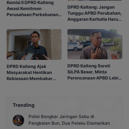
Komisi II DPRD Kalteng
DPRD Kalteng: Jangan
Awasi Komitmen
Tunggu APBD Perubahan,
Perusahaan Perkebunan
Anggaran Karhutla Harus
terhadap Warga Bartim
Siap
DPRD Kalteng Soroti
DPRD Kalteng Ajak
SiLPA Besar, Minta
Masyarakat Hentikan
Perencanaan APBD Lebih
Kebiasaan Membakar
Matang
Lahan
Trending
Polisi Bongkar Jaringan Sabu di
Pangkalan Bun, Dua Pelaku Diamankan