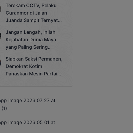
Bergengsi Rektor Unda
Terekam CCTV, Pelaku
Cup 2025
Curanmor di Jalan
Juanda Sampit Ternyata
Seorang PNS
Jangan Lengah, Inilah
Kejahatan Dunia Maya
yang Paling Sering
Terjadi
Siapkan Saksi Permanen,
Demokrat Kotim
Panaskan Mesin Partai
Hadapi Pemilu 2029