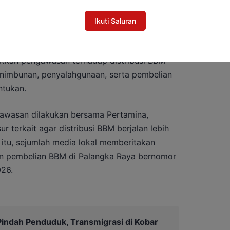
yampaikan penundaan pembatasan kuota
a mempertimbangkan situasi lapangan,
Ikuti Saluran
tetap dilakukan.
gkatkan pengawasan terhadap distribusi BBM
enimbunan, penyalahgunaan, serta pembelian
ntukan.
awasan dilakukan bersama Pertamina,
r terkait agar distribusi BBM berjalan lebih
g itu, sejumlah media lokal memberitakan
n pembelian BBM di Palangka Raya bernomor
26.
indah Penduduk, Transmigrasi di Kobar