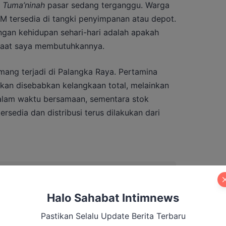
a
Tuma’ninah
pasar sedang terganggu. Warga
M tersedia di tangki penyimpanan atau depot.
ngan kehidupan sehari-hari adalah apakah
saat saya membutuhkannya.
mang terjadi di Palangka Raya. Pertamina
kan disebabkan kelangkaan total, melainkan
alam waktu bersamaan, sementara stok
ersedia dan distribusi terus dilakukan dari
Dugaan Korupsi Pascasarjana UPR, Kuasa
ukan Eksepsi
Halo Sahabat Intimnews
Pastikan Selalu Update Berita Terbaru