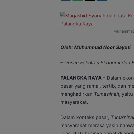
Muhammad N
Oleh: Muhammad Noor Sayuti
– Dosen Fakultas Ekonomi dan B
PALANGKA RAYA –
Dalam ekono
pasar yang ramai, tertib, dan me
menghadirkan
Tuma’ninah
, yait
masyarakat.
Dalam konteks pasar,
Tuma’nina
masyarakat merasa yakin bahwa
jelas, distribusinya dapat dija