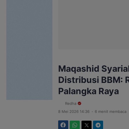
Maqashid Syariah
Distribusi BBM: R
Palangka Raya
Redha
.
8 Mei 2026 14:36
6 menit membaca
Facebook
WhatsApp
Twitter
Telegram