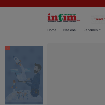
gan Sabu di Pangkalan Bun, Dua Pelaku Diamankan
Trendin
Home
Nasional
Parlemen