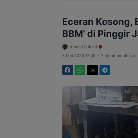
Eceran Kosong, B
BBM’ di Pinggir 
Ahmad Suhairi
.
8 Mei 2026 17:39
2 menit membaca
Facebook
WhatsApp
Twitter
Telegram