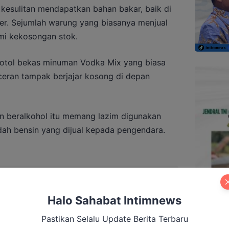
 kesulitan mendapatkan bahan bakar, baik di
r. Sejumlah warung yang biasanya menjual
mi kekosongan stok.
botol bekas minuman Vodka Mix yang biasa
eran tampak berjajar kosong di depan
n beralkohol itu memang lazim digunakan
ah bensin yang dijual kepada pengendara.
ggan Komentari Karhutla, Wartawan
e Gubernur
Halo Sahabat Intimnews
Pastikan Selalu Update Berita Terbaru