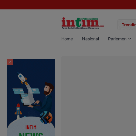
gan Sabu di Pangkalan Bun, Dua Pelaku Diamankan
Trendin
Home
Nasional
Parlemen