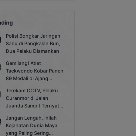
nding
Polisi Bongkar Jaringan
Sabu di Pangkalan Bun,
Dua Pelaku Diamankan
Gemilang! Atlet
Taekwondo Kobar Panen
89 Medali di Ajang
Bergengsi Rektor Unda
Terekam CCTV, Pelaku
Cup 2025
Curanmor di Jalan
Juanda Sampit Ternyata
Seorang PNS
Jangan Lengah, Inilah
Kejahatan Dunia Maya
yang Paling Sering