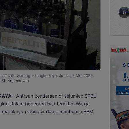
alah satu warung Palangka Raya, Jumat, 8 Mei 2026.
(Shr/Intimnews)
RAYA –
Antrean kendaraan di sejumlah SPBU
gkat dalam beberapa hari terakhir. Warga
cu maraknya pelangsir dan penimbunan BBM