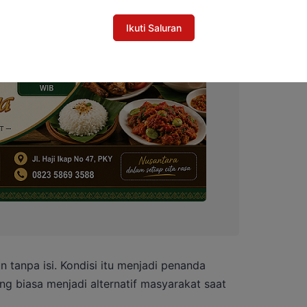
Ikuti Saluran
n tanpa isi. Kondisi itu menjadi penanda
g biasa menjadi alternatif masyarakat saat