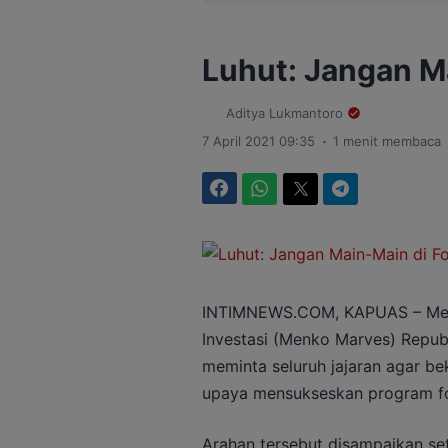
Luhut: Jangan M
Aditya Lukmantoro
.
7 April 2021 09:35
1 menit membaca
Facebook
WhatsApp
Twitter
Telegram
INTIMNEWS.COM, KAPUAS – Ment
Investasi (Menko Marves) Republi
meminta seluruh jajaran agar b
upaya mensukseskan program foo
Arahan tersebut disampaikan se