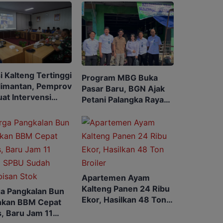
si Kalteng Tertinggi
Program MBG Buka
alimantan, Pemprov
Pasar Baru, BGN Ajak
at Intervensi
Petani Palangka Raya
r
Bermitra
Apartemen Ayam
Kalteng Panen 24 Ribu
a Pangkalan Bun
Ekor, Hasilkan 48 Ton
hkan BBM Cepat
Broiler
, Baru Jam 11