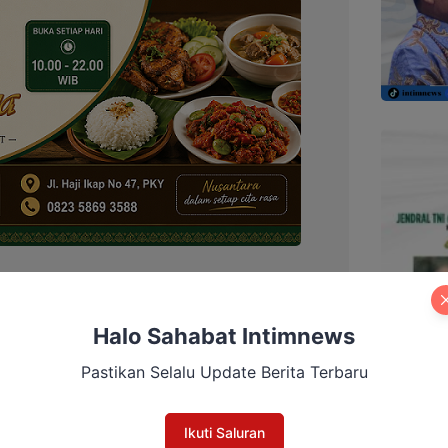
Halo Sahabat Intimnews
ta kepada saya agar memastikan program ini
i ramai-ramai datang kesini untuk melihat
Pastikan Selalu Update Berita Terbaru
i dengan bidang masing-masing,” ujar Luhut.
Ikuti Saluran
state berjalan dengan baik, akan dipadukan