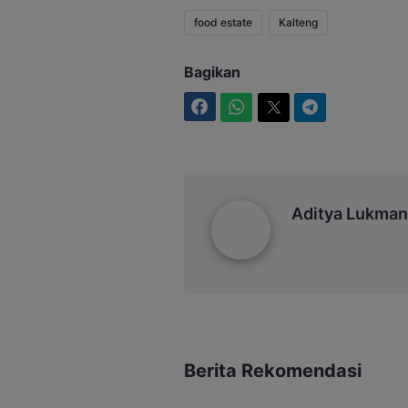
food estate
Kalteng
Bagikan
Facebook
WhatsApp
Twitter
Telegram
Aditya Lukmantoro
Aditya Lukman
Berita Rekomendasi