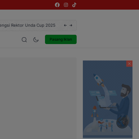
ngsi Rektor Unda Cup 2025
Terekam CCTV, Pelaku Curanmor di Jalan 
estyle
Entertainment
Pasang Iklan