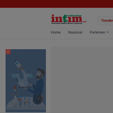
gan Sabu di Pangkalan Bun, Dua Pelaku Diamankan
Trendin
Home
Nasional
Parlemen