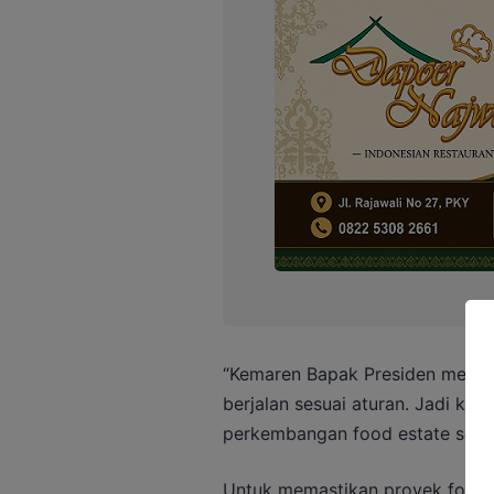
“Kemaren Bapak Presiden memin
berjalan sesuai aturan. Jadi kam
perkembangan food estate sesua
Untuk memastikan proyek food e