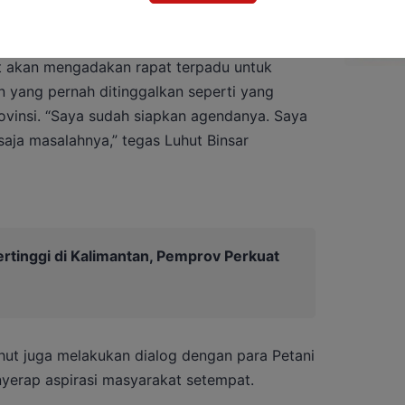
dengan konsultan dari luar .
t akan mengadakan rapat terpadu untuk
 yang pernah ditinggalkan seperti yang
ovinsi. “Saya sudah siapkan agendanya. Saya
aja masalahnya,” tegas Luhut Binsar
Tertinggi di Kalimantan, Pemprov Perkuat
hut juga melakukan dialog dengan para Petani
yerap aspirasi masyarakat setempat.