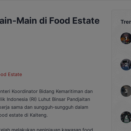
ain-Main di Food Estate
Tre
eri Koordinator Bidang Kemaritiman dan
k Indonesia (RI) Luhut Binsar Pandjaitan
ekerja sama dan sungguh-sungguh dalam
d estate di Kalteng.
telah melakukan peninjauan kawasan food