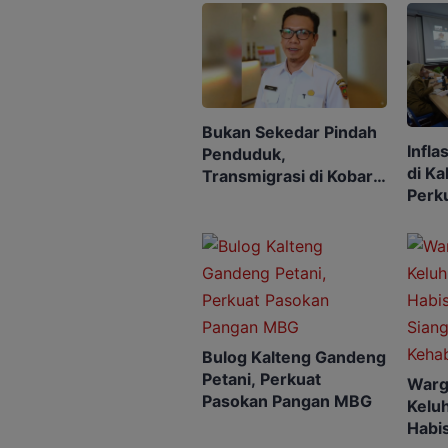
Bukan Sekedar Pindah
Infla
Penduduk,
di K
Transmigrasi di Kobar
Perku
Dibidik Jadi Pusat
Pasa
Ekonomi
Bulog Kalteng Gandeng
Petani, Perkuat
Warg
Pasokan Pangan MBG
Kelu
Habis