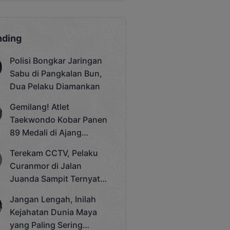
nding
Polisi Bongkar Jaringan
Sabu di Pangkalan Bun,
Dua Pelaku Diamankan
Gemilang! Atlet
Taekwondo Kobar Panen
89 Medali di Ajang
Bergengsi Rektor Unda
Terekam CCTV, Pelaku
Cup 2025
Curanmor di Jalan
Juanda Sampit Ternyata
Seorang PNS
Jangan Lengah, Inilah
Kejahatan Dunia Maya
yang Paling Sering