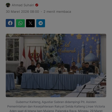
Ahmad Suhairi
.
30 Maret 2026 08:00
2 menit membaca
Facebook
WhatsApp
Twitter
Telegram
Gubernur Kalteng, Agustiar Sabran didampingi Plt. Asisten
Pemerintahan dan Kesejahteraan Rakyat Setda Kalteng Linae Victoria
Aden saat di Istana Isen Mulang, Palangka Raya, Minggu, 29 Maret