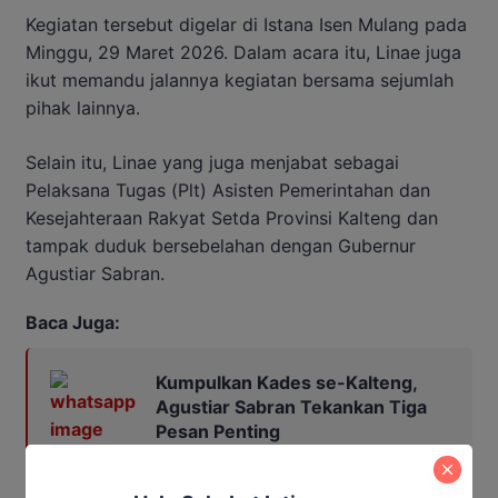
Kegiatan tersebut digelar di Istana Isen Mulang pada
Minggu, 29 Maret 2026. Dalam acara itu, Linae juga
ikut memandu jalannya kegiatan bersama sejumlah
pihak lainnya.
Selain itu, Linae yang juga menjabat sebagai
Pelaksana Tugas (Plt) Asisten Pemerintahan dan
Kesejahteraan Rakyat Setda Provinsi Kalteng dan
tampak duduk bersebelahan dengan Gubernur
Agustiar Sabran.
Baca Juga:
Kumpulkan Kades se-Kalteng,
Agustiar Sabran Tekankan Tiga
Pesan Penting