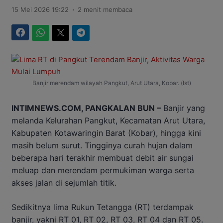
.
15 Mei 2026 19:22
2 menit membaca
Facebook
WhatsApp
Twitter
Telegram
Banjir merendam wilayah Pangkut, Arut Utara, Kobar. (Ist)
INTIMNEWS.COM, PANGKALAN BUN –
Banjir yang
melanda Kelurahan Pangkut, Kecamatan Arut Utara,
Kabupaten Kotawaringin Barat (Kobar), hingga kini
masih belum surut. Tingginya curah hujan dalam
beberapa hari terakhir membuat debit air sungai
meluap dan merendam permukiman warga serta
akses jalan di sejumlah titik.
Sedikitnya lima Rukun Tetangga (RT) terdampak
banjir, yakni RT 01, RT 02, RT 03, RT 04 dan RT 05.