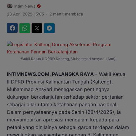
Intim News
.
28 April 2025 15:05
2 menit membaca
Facebook
WhatsApp
Twitter
Telegram
Wakil Ketua II DPRD Kalteng, Muhammad Ansyari. (And)
INTIMNEWS.COM, PALANGKA RAYA –
Wakil Ketua
II DPRD Provinsi Kalimantan Tengah (Kalteng),
Muhammad Ansyari menegaskan pentingnya
dukungan berkelanjutan terhadap sektor pertanian
sebagai pilar utama ketahanan pangan nasional.
Dalam pernyataannya pada Senin (28/4/2025), ia
menyampaikan apresiasi mendalam kepada para
petani yang dinilainya sebagai garda terdepan dalam
mewujudkan swasembada pangan di Kalimantan