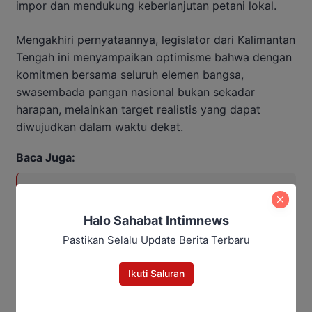
impor dan mendukung keberlanjutan petani lokal.
Mengakhiri pernyataannya, legislator dari Kalimantan
Tengah ini menyampaikan optimisme bahwa dengan
komitmen bersama seluruh elemen bangsa,
swasembada pangan nasional bukan sekadar
harapan, melainkan target realistis yang dapat
diwujudkan dalam waktu dekat.
Baca Juga:
DPRD Kalteng Dorong
Optimalisasi Pajak Kendaraan dan
Halo Sahabat Intimnews
Alat Berat untuk Dongkrak PAD
Pastikan Selalu Update Berita Terbaru
Ikuti Saluran
Editor: Andrian