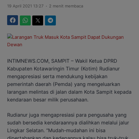
.
19 April 2021 13:27
2 menit membaca
Facebook
WhatsApp
Twitter
Telegram
INTIMNEWS.COM, SAMPIT – Wakil Ketua DPRD
Kabupaten Kotawaringin Timur (Kotim) Rudianur
mengapresiasi serta mendukung kebijakan
pemerintah daerah (Pemda) yang mengeluarkan
larangan melintas di jalan dalam Kota Sampit kepada
kendaraan besar milik perusahaan.
Rudianur juga mengapresiasi para pengusaha yang
sudah bersedia kendaraannya dialihkan melalui jalur
Lingkar Selatan. “Mudah-mudahan ini bisa
dipertahankan dan kedepannya kalau bisa truk-truk