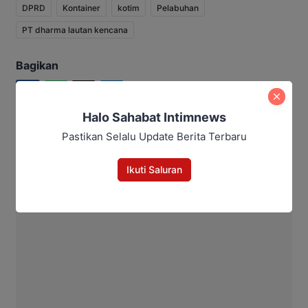
DPRD
Kontainer
kotim
Pelabuhan
PT dharma lautan kencana
Bagikan
Facebook
WhatsApp
Twitter
Telegram
Halo Sahabat Intimnews
Pastikan Selalu Update Berita Terbaru
Aditya Lukmantoro
Ikuti Saluran