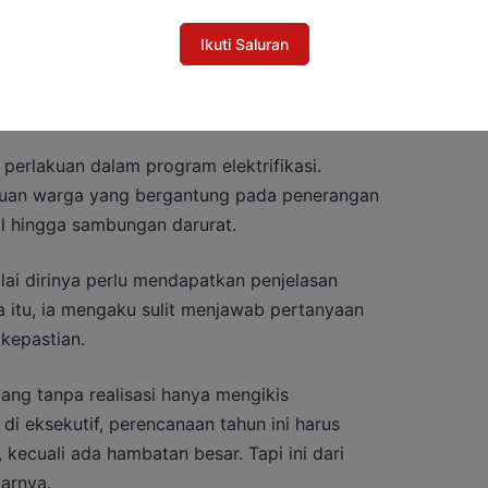
Ikuti Saluran
perlakuan dalam program elektrifikasi.
ibuan warga yang bergantung pada penerangan
il hingga sambungan darurat.
lai dirinya perlu mendapatkan penjelasan
pa itu, ia mengaku sulit menjawab pertanyaan
kepastian.
jang tanpa realisasi hanya mengikis
di eksekutif, perencanaan tahun ini harus
, kecuali ada hambatan besar. Tapi ini dari
jarnya.