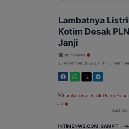
Lambatnya Listr
Kotim Desak PLN
Janji
Intim News
.
25 November 2025 23:13
3 menit m
Facebook
WhatsApp
Twitter
Telegram
Wakil Ket
INTIMENWS.COM, SAMPIT –
Ke