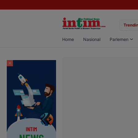
gan Sabu di Pangkalan Bun, Dua Pelaku Diamankan
Trendin
Home
Nasional
Parlemen