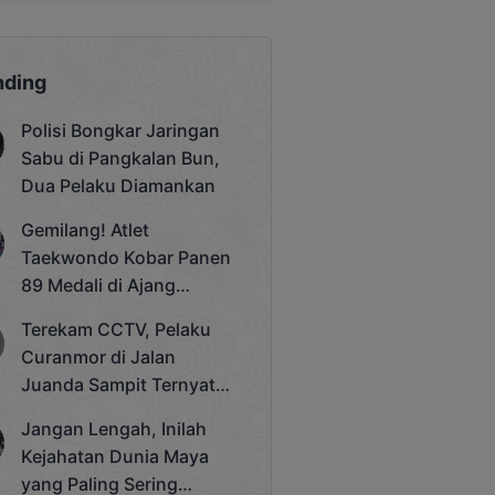
nding
Polisi Bongkar Jaringan
Sabu di Pangkalan Bun,
Dua Pelaku Diamankan
Gemilang! Atlet
Taekwondo Kobar Panen
89 Medali di Ajang
Bergengsi Rektor Unda
Terekam CCTV, Pelaku
Cup 2025
Curanmor di Jalan
Juanda Sampit Ternyata
Seorang PNS
Jangan Lengah, Inilah
Kejahatan Dunia Maya
yang Paling Sering