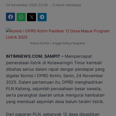
.
24 November 2025 23:06
3 menit membaca
Facebook
WhatsApp
Twitter
Telegram
Ketua Komisi I, Angga Aditya Nugraha.
INTIMNEWS.COM, SAMPIT –
Mempercepat
pemerataan listrik di Kotawaringin Timur kembali
dibahas serius dalam rapat dengar pendapat yang
digelar Komisi I DPRD Kotim, Senin, 24 November
2025. Dalam pertemuan itu, DPRD menghadirkan
PLN Kalteng, sejumlah perusahaan besar swasta,
serta perangkat daerah untuk mengurai hambatan
yang membuat sejumlah desa belum teraliri listrik.
Dari paparan PLN, sebanyak 12 desa dipastikan