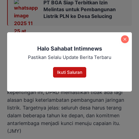
PT BGA Siap Terbitkan Izin
Melintas untuk Pembangunan
Listrik PLN ke Desa Selucing
Ia menegaskan bahwa pembangunan jaringan listrik
bergantung pada tiga syarat utama: kesiapan
Halo Sahabat Intimnews
infrastruktur, kelengkapan perizinan, dan
Pastikan Selalu Update Berita Terbaru
pembebasan tanam tumbuh. “Tiga hal itu hanya bisa
berjalan kalau semua pihak kompak,” ujar Sugianto.
Ikuti Saluran
Dengan rapat yang melibatkan seluruh pemangku
kepentingan ini, DPRD memastikan tidak ada lagi
alasan bagi keterlambatan pembangunan jaringan
listrik. Targetnya jelas: seluruh desa harus terang
dalam beberapa tahun ke depan, dan komitmen
antarlembaga menjadi kunci menuju capaian itu.
(JMY)