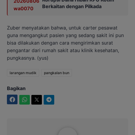
Berkaitan dengan Pilkada
Zuber menyatakan bahwa, untuk carter pesawat
guna mengangkut pasien yang sedang sakit ini pun
bisa dilakukan dengan cara mengirimkan surat
pengantar dari rumah sakit atau klinik kesehatan,
pungkasnya. (yus)
larangan mudik
pangkalan bun
Bagikan
Facebook
WhatsApp
Twitter
Telegram
Aditya Lukmantoro