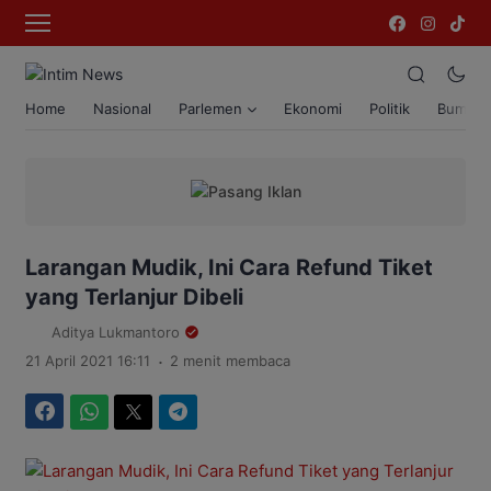
Home
Nasional
Parlemen
Ekonomi
Politik
Bumi T
Larangan Mudik, Ini Cara Refund Tiket
yang Terlanjur Dibeli
Aditya Lukmantoro
.
21 April 2021 16:11
2 menit membaca
Facebook
WhatsApp
Twitter
Telegram