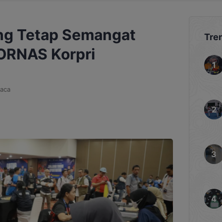
ng Tetap Semangat
Tre
PORNAS Korpri
aca