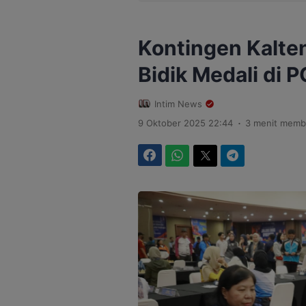
Kontingen Kalte
Bidik Medali di 
Intim News
.
9 Oktober 2025 22:44
3 menit memb
Facebook
WhatsApp
Twitter
Telegram