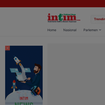
gan Sabu di Pangkalan Bun, Dua Pelaku Diamankan
Trendin
Home
Nasional
Parlemen