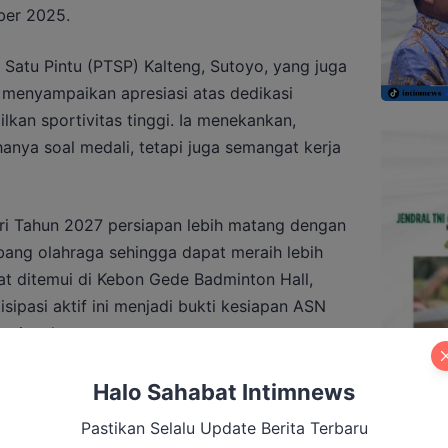
ber 2025.
Satu Pintu (PTSP) Kalteng, Sutoyo, yang juga
, menyampaikan apresiasi atas dedikasi
lkan sportivitas tinggi. Ia menekankan,
nya soal medali, tetapi juga semangat kerja
ri Tahun 2027 persiapan lebih matang dengan
abang olahraga sehingga dapat meraih lebih
aat ditemui di Kebon Gede Badminton Hall,
sipasi aktif ini menjadi bukti kesiapan ASN
asional.
kis, cabang olahraga renang juga menjadi
Halo Sahabat Intimnews
enang, Jumri, mengungkapkan bahwa tim telah
Pastikan Selalu Update Berita Terbaru
ma satu bulan sebelum keberangkatan ke