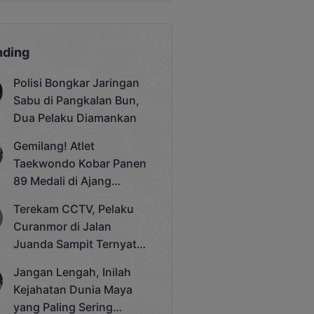
nding
Polisi Bongkar Jaringan
Sabu di Pangkalan Bun,
Dua Pelaku Diamankan
Gemilang! Atlet
Taekwondo Kobar Panen
89 Medali di Ajang
Bergengsi Rektor Unda
Terekam CCTV, Pelaku
Cup 2025
Curanmor di Jalan
Juanda Sampit Ternyata
Seorang PNS
Jangan Lengah, Inilah
Kejahatan Dunia Maya
yang Paling Sering