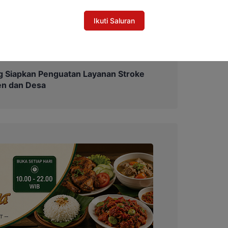
ngkatkan prestasi dan memperluas
Ikuti Saluran
 Siapkan Penguatan Layanan Stroke
en dan Desa