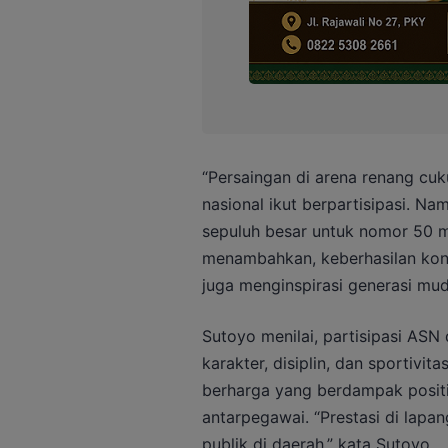
“Persaingan di arena renang cuku
nasional ikut berpartisipasi. N
sepuluh besar untuk nomor 50 m
menambahkan, keberhasilan kont
juga menginspirasi generasi mud
Sutoyo menilai, partisipasi AS
karakter, disiplin, dan sportiv
berharga yang berdampak positi
antarpegawai. “Prestasi di lapa
publik di daerah,” kata Sutoyo.