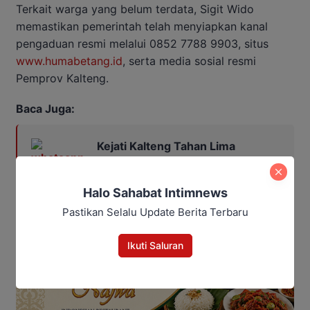
Terkait warga yang belum terdata, Sigit Wido
memastikan pemerintah telah menyiapkan kanal
pengaduan resmi melalui 0852 7788 9903, situs
www.humabetang.id
, serta media sosial resmi
Pemprov Kalteng.
Baca Juga:
Kejati Kalteng Tahan Lima
Komisioner KPU Kotim, Kerugian
Negara Ditaksir Capai Rp10 M
Halo Sahabat Intimnews
Pastikan Selalu Update Berita Terbaru
Ikuti Saluran