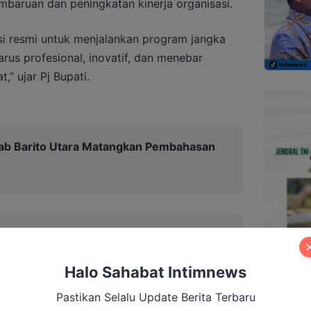
mbaruan dan peningkatan kinerja organisasi.
asi resmi untuk menjalankan program jangka
rus profesional, inovatif, dan menebar
” ujar Pj Bupati.
b Barito Utara Matangkan Pembahasan
Halo Sahabat Intimnews
Pastikan Selalu Update Berita Terbaru