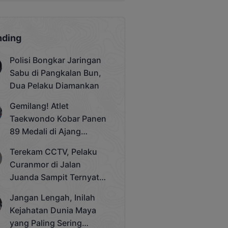
nding
Polisi Bongkar Jaringan
Sabu di Pangkalan Bun,
Dua Pelaku Diamankan
Gemilang! Atlet
Taekwondo Kobar Panen
89 Medali di Ajang
Bergengsi Rektor Unda
Terekam CCTV, Pelaku
Cup 2025
Curanmor di Jalan
Juanda Sampit Ternyata
Seorang PNS
Jangan Lengah, Inilah
Kejahatan Dunia Maya
yang Paling Sering