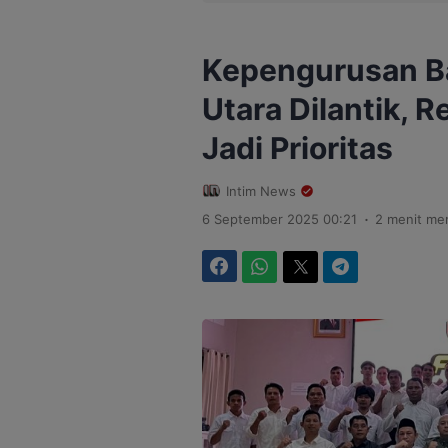
Kepengurusan Ba
Utara Dilantik, 
Jadi Prioritas
Intim News
.
6 September 2025 00:21
2 menit me
Facebook
WhatsApp
Twitter
Telegram