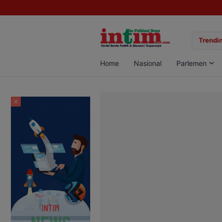
gan Sabu di Pangkalan Bun, Dua Pelaku Diamankan
Trendin
Home
Nasional
Parlemen