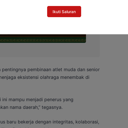
Ikuti Saluran
n pentingnya pembinaan atlet muda dan senior
menjaga eksistensi olahraga menembak di
ari ini mampu menjadi penerus yang
n nama daerah,” tegasnya.
s baru bekerja dengan integritas, kolaborasi,