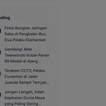
nding
Polisi Bongkar Jaringan
Sabu di Pangkalan Bun,
Dua Pelaku Diamankan
Gemilang! Atlet
Taekwondo Kobar Panen
89 Medali di Ajang
Bergengsi Rektor Unda
Terekam CCTV, Pelaku
Cup 2025
Curanmor di Jalan
Juanda Sampit Ternyata
Seorang PNS
Jangan Lengah, Inilah
Kejahatan Dunia Maya
yang Paling Sering