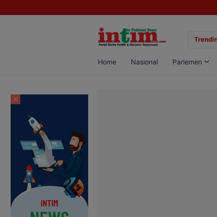
gan Sabu di Pangkalan Bun, Dua Pelaku Diamankan
Trendin
Home
Nasional
Parlemen