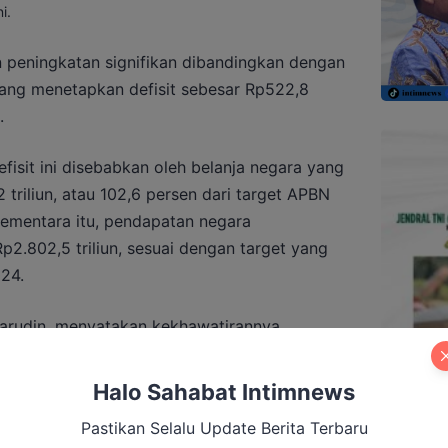
i.
 peningkatan signifikan dibandingkan dengan
ang menetapkan defisit sebesar Rp522,8
.
efisit ini disebabkan oleh belanja negara yang
triliun, atau 102,6 persen dari target APBN
 Sementara itu, pendapatan negara
2.802,5 triliun, sesuai dengan target yang
24.
arudin, menyatakan kekhawatirannya
APBN ini. Ia mendorong Kemenkeu untuk
kan ekonomi sebagai strategi untuk menekan
Halo Sahabat Intimnews
Pastikan Selalu Update Berita Terbaru