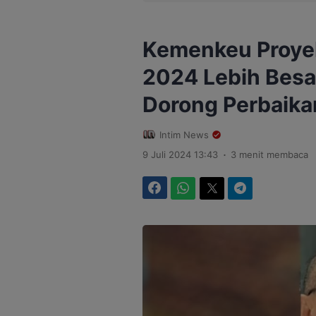
Kemenkeu Proyek
2024 Lebih Besar
Dorong Perbaika
Intim News
.
9 Juli 2024 13:43
3 menit membaca
Facebook
WhatsApp
Twitter
Telegram