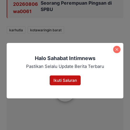
Seorang Perempuan Pingsan di
SPBU
karhutla
kotawaringin barat
Bagikan
Halo Sahabat Intimnews
Facebook
WhatsApp
Twitter
Telegram
Pastikan Selalu Update Berita Terbaru
Ikuti Saluran
Intim News