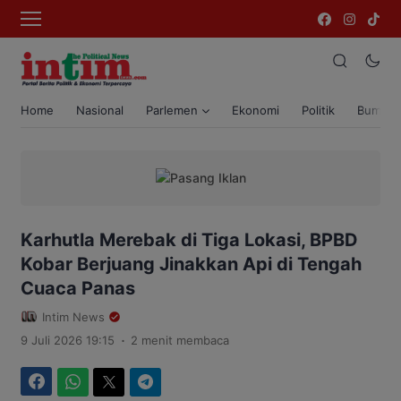
Home
Nasional
Parlemen
Ekonomi
Politik
Bumi T
Karhutla Merebak di Tiga Lokasi, BPBD
Kobar Berjuang Jinakkan Api di Tengah
Cuaca Panas
Intim News
.
9 Juli 2026 19:15
2 menit membaca
Facebook
WhatsApp
Twitter
Telegram