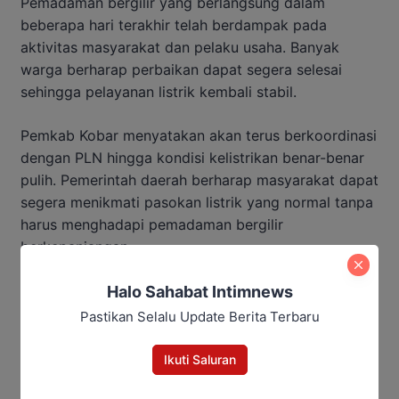
Pemadaman bergilir yang berlangsung dalam
beberapa hari terakhir telah berdampak pada
aktivitas masyarakat dan pelaku usaha. Banyak
warga berharap perbaikan dapat segera selesai
sehingga pelayanan listrik kembali stabil.
Pemkab Kobar menyatakan akan terus berkoordinasi
dengan PLN hingga kondisi kelistrikan benar-benar
pulih. Pemerintah daerah berharap masyarakat dapat
segera menikmati pasokan listrik yang normal tanpa
harus menghadapi pemadaman bergilir
berkepanjangan.
Penulis: Yusro
Halo Sahabat Intimnews
Editor: Andrian
Pastikan Selalu Update Berita Terbaru
Baca Juga:
Ikuti Saluran