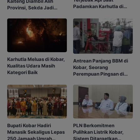
Kalteng Diambil Alih
Padamkan Karhutla di
Provinsi, Sekda Jadi
Kebunnya
Ketua
Karhutla Meluas di Kobar,
Antrean Panjang BBM di
Kualitas Udara Masih
Kobar, Seorang
Kategori Baik
Perempuan Pingsan di
SPBU
Bupati Kobar Hadiri
PLN Berkomitmen
Manasik Sekaligus Lepas
Pulihkan Listrik Kobar,
250 Jamaah Umrah
Sistem Ditargetkan