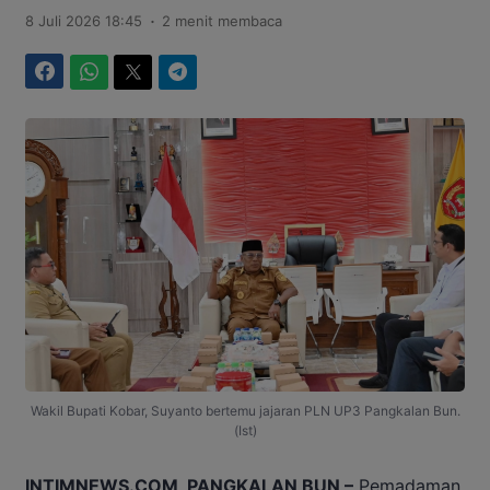
.
8 Juli 2026 18:45
2 menit membaca
Facebook
WhatsApp
Twitter
Telegram
Wakil Bupati Kobar, Suyanto bertemu jajaran PLN UP3 Pangkalan Bun.
(Ist)
INTIMNEWS.COM, PANGKALAN BUN –
Pemadaman