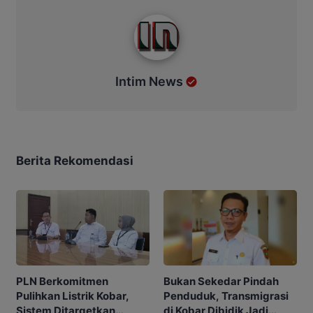
Intim News
Intim News
Berita Rekomendasi
PLN Berkomitmen
Bukan Sekedar Pindah
Pulihkan Listrik Kobar,
Penduduk, Transmigrasi
Sistem Ditargetkan
di Kobar Dibidik Jadi