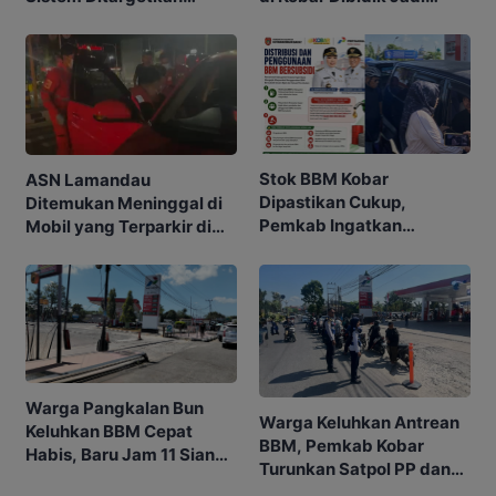
Normal 25 Agustus 2026
Pusat Ekonomi
Stok BBM Kobar
ASN Lamandau
Dipastikan Cukup,
Ditemukan Meninggal di
Pemkab Ingatkan
Mobil yang Terparkir di
Ancaman Pidana bagi
Pangkalan Bun
Penyalahgunaan
Warga Pangkalan Bun
Warga Keluhkan Antrean
Keluhkan BBM Cepat
BBM, Pemkab Kobar
Habis, Baru Jam 11 Siang
Turunkan Satpol PP dan
SPBU Sudah Kehabisan
Dishub