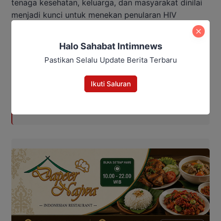
tenaga kesehatan, keluarga, dan masyarakat dinilai
menjadi kunci untuk menekan penularan HIV
sekaligus menghapus stigma terhadap ODHIV di
Kotawaringin Barat.
Halo Sahabat Intimnews
Pastikan Selalu Update Berita Terbaru
Baca Juga:
Ikuti Saluran
ASN Lamandau Ditemukan
Meninggal di Mobil yang
Terparkir di Pangkalan Bun