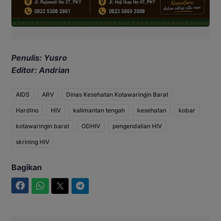
Penulis: Yusro
Editor: Andrian
AIDS
ARV
Dinas Kesehatan Kotawaringin Barat
Hardino
HIV
kalimantan tengah
kesehatan
kobar
kotawaringin barat
ODHIV
pengendalian HIV
skrining HIV
Bagikan
Facebook
WhatsApp
Twitter
Telegram