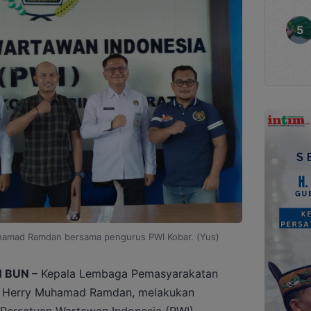
hamad Ramdan bersama pengurus PWI Kobar. (Yus)
 BUN –
Kepala Lembaga Pemasyarakatan
un, Herry Muhamad Ramdan, melakukan
r Persatuan Wartawan Indonesia (PWI)