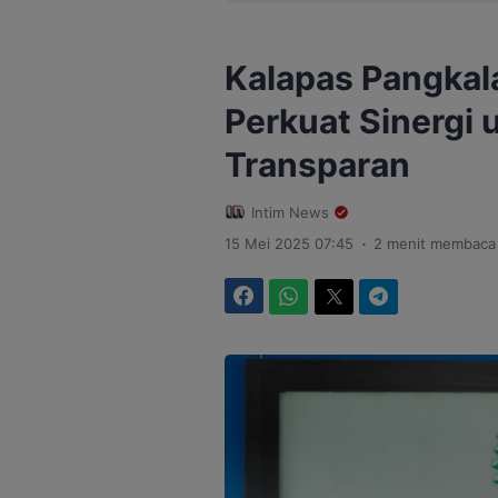
Kalapas Pangkal
Perkuat Sinergi 
Transparan
Intim News
.
15 Mei 2025 07:45
2 menit membaca
Facebook
WhatsApp
Twitter
Telegram