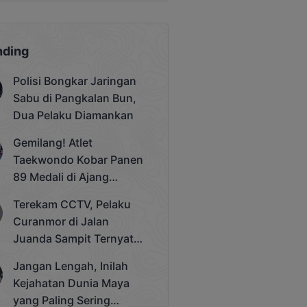
nding
Polisi Bongkar Jaringan
Sabu di Pangkalan Bun,
Dua Pelaku Diamankan
Gemilang! Atlet
Taekwondo Kobar Panen
89 Medali di Ajang
Bergengsi Rektor Unda
Terekam CCTV, Pelaku
Cup 2025
Curanmor di Jalan
Juanda Sampit Ternyata
Seorang PNS
Jangan Lengah, Inilah
Kejahatan Dunia Maya
yang Paling Sering