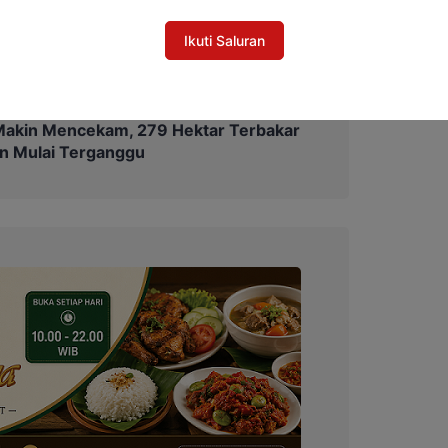
n pentingnya konfirmasi informasi agar
 kesimpangsiuran.
Ikuti Saluran
Makin Mencekam, 279 Hektar Terbakar
n Mulai Terganggu