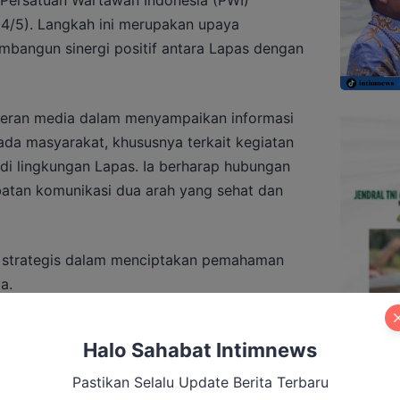
14/5). Langkah ini merupakan upaya
bangun sinergi positif antara Lapas dengan
eran media dalam menyampaikan informasi
da masyarakat, khususnya terkait kegiatan
di lingkungan Lapas. Ia berharap hubungan
batan komunikasi dua arah yang sehat dan
a strategis dalam menciptakan pemahaman
a.
erry juga menyampaikan permohonan maaf
Halo Sahabat Intimnews
ara langsung, meski komunikasi selama ini
rmal seperti telepon dan koordinasi dalam
Pastikan Selalu Update Berita Terbaru