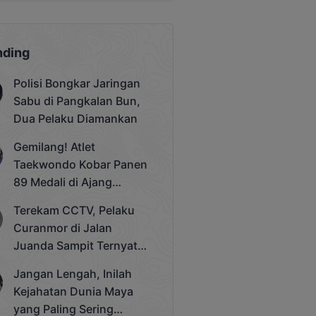
nding
Polisi Bongkar Jaringan
Sabu di Pangkalan Bun,
Dua Pelaku Diamankan
Gemilang! Atlet
Taekwondo Kobar Panen
89 Medali di Ajang
Bergengsi Rektor Unda
Terekam CCTV, Pelaku
Cup 2025
Curanmor di Jalan
Juanda Sampit Ternyata
Seorang PNS
Jangan Lengah, Inilah
Kejahatan Dunia Maya
yang Paling Sering