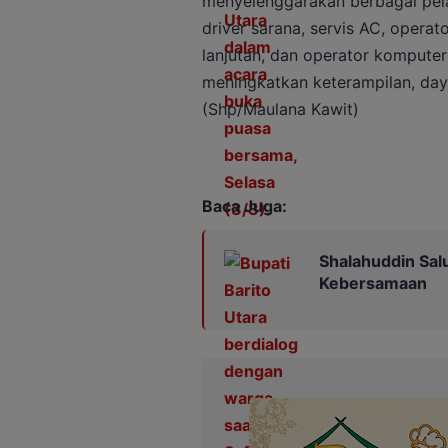
menyelenggarakan berbagai pelat
driver sarana, servis AC, operator
lanjutan, dan operator kompute
meningkatkan keterampilan, daya
(Shp/Maulana Kawit)
Baca Juga:
Shalahuddin Sal
Kebersamaan