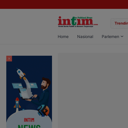
kwondo Kobar Panen 89 Medali di Ajang Bergengsi Rektor Unda Cup 20
Trendin
Home
Nasional
Parlemen