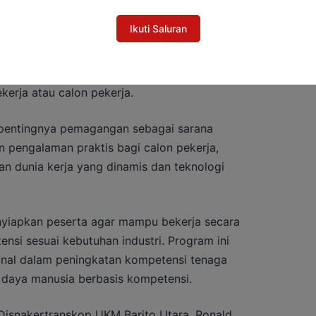
Ikuti Saluran
ini sejalan dengan kebijakan nasional
pekerja, termasuk larangan penahanan ijazah
kerja atau calon pekerja.
 pentingnya pemagangan sebagai sarana
pengalaman praktis bagi calon pekerja,
n dunia kerja yang dinamis dan teknologi
enyiapkan peserta agar mampu bekerja secara
ensi sesuai kebutuhan industri. Program ini
onal dalam peningkatan kompetensi tenaga
daya manusia berbasis kompetensi.
Disnakertranskop UKM Barito Utara, Ronald