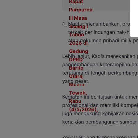
Mastur menambahkan, program 
terkait perlindungan hak-hak 
atau dokumen pribadi milik pe
Lebih lanjut, Kadis menekankan
pengembangan keterampilan dan 
terutama di tengah perkembanga
yang pesat.
Kegiatan ini bertujuan untuk m
profesional dan memiliki kompet
juga mendukung kebijakan nasi
kerja dan pembangunan sumber 
Kepala Bidang Ketenagakerjaan 