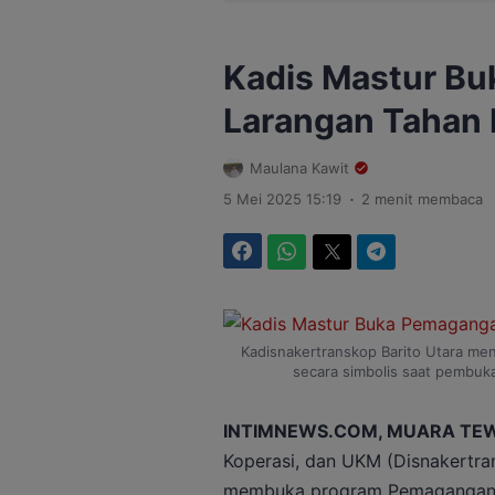
Kadis Mastur B
Larangan Tahan I
Maulana Kawit
.
5 Mei 2025 15:19
2 menit membaca
Facebook
WhatsApp
Twitter
Telegram
Kadisnakertranskop Barito Utara m
secara simbolis saat pembu
INTIMNEWS.COM, MUARA TE
Koperasi, dan UKM (Disnakertra
membuka program Pemagangan D