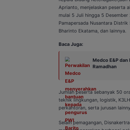
Aprianto, menjelaskan peserta 
mulai 5 Juli hingga 5 Desember 
Pamapersada Nusantara Distrik
Bharinto Ekatama, dan lainnya.
Baca Juga:
Medco E&P dan PW
Ramadhan
Jumlah peserta sebanyak 50 oran
teknik lingkungan, logistik, K3LH
perkantoran, serta jurusan lainn
Selain pemagangan, Disnakertra