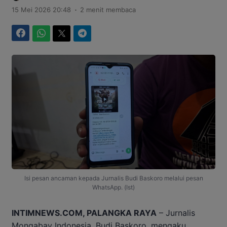
.
15 Mei 2026 20:48
2 menit membaca
Facebook
WhatsApp
Twitter
Telegram
Isi pesan ancaman kepada Jurnalis Budi Baskoro melalui pesan
WhatsApp. (Ist)
INTIMNEWS.COM, PALANGKA RAYA
– Jurnalis
Mongabay Indonesia, Budi Baskoro, mengaku