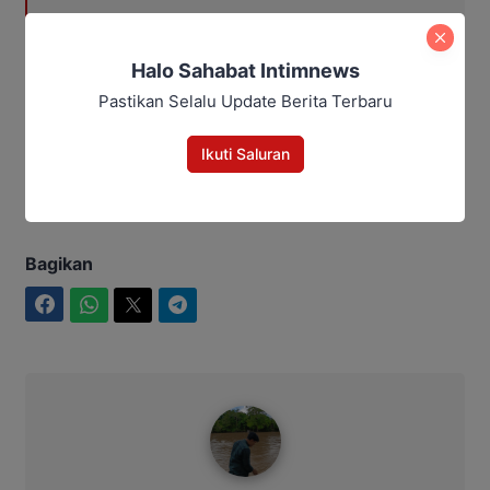
Sidang Korupsi Zirkon Kalteng
Berlanjut, Tiga Terdakwa Ajukan
Halo Sahabat Intimnews
Eksepsi
Pastikan Selalu Update Berita Terbaru
Editor: Andrian
Ikuti Saluran
Ancaman
jurnalis
Oknum
Bagikan
Facebook
WhatsApp
Twitter
Telegram
Ahmad Suhairi