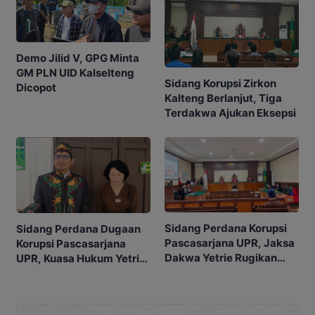
Demo Jilid V, GPG Minta
GM PLN UID Kalselteng
Sidang Korupsi Zirkon
Dicopot
Kalteng Berlanjut, Tiga
Terdakwa Ajukan Eksepsi
Sidang Perdana Korupsi
Sidang Perdana Dugaan
Pascasarjana UPR, Jaksa
Korupsi Pascasarjana
Dakwa Yetrie Rugikan
UPR, Kuasa Hukum Yetrie
Negara Rp2,4 Miliar
Ajukan Eksepsi