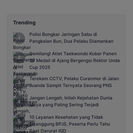
Sampit Dihentikan
Pencarian di Muara
Sampit
Trending
Polisi Bongkar Jaringan Sabu di
Pangkalan Bun, Dua Pelaku Diamankan
Gemilang! Atlet Taekwondo Kobar Panen
89 Medali di Ajang Bergengsi Rektor Unda
Cup 2025
Terekam CCTV, Pelaku Curanmor di Jalan
Juanda Sampit Ternyata Seorang PNS
Jangan Lengah, Inilah Kejahatan Dunia
Maya yang Paling Sering Terjadi
10 Layanan Kesehatan yang Tidak
Ditanggung BPJS, Peserta Perlu Tahu
Saat Darurat IGD