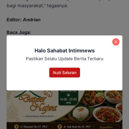
bagi masyarakat,” tegasnya.
Editor: Andrian
Baca Juga:
Koperasi Merah Putih Bakal jadi
Halo Sahabat Intimnews
Penyalur Barang Subsidi, DPRD
Pastikan Selalu Update Berita Terbaru
Minta Dikelola Profesional
Ikuti Saluran