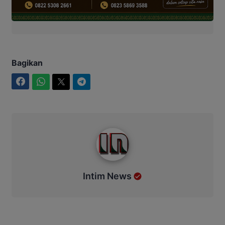
Bagikan
Facebook
WhatsApp
Twitter
Telegram
Intim News
Intim News