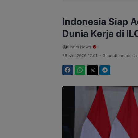
Indonesia Siap A
Dunia Kerja di I
Intim News
.
28 Mei 2026 17:01
3 menit membaca
Facebook
WhatsApp
Twitter
Telegram