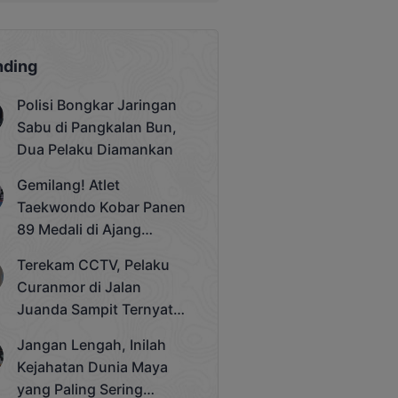
nding
Polisi Bongkar Jaringan
Sabu di Pangkalan Bun,
Dua Pelaku Diamankan
Gemilang! Atlet
Taekwondo Kobar Panen
89 Medali di Ajang
Bergengsi Rektor Unda
Terekam CCTV, Pelaku
Cup 2025
Curanmor di Jalan
Juanda Sampit Ternyata
Seorang PNS
Jangan Lengah, Inilah
Kejahatan Dunia Maya
yang Paling Sering