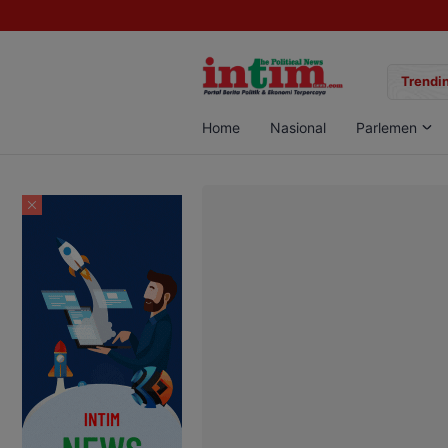
gan Sabu di Pangkalan Bun, Dua Pelaku Diamankan
Trendin
Home
Nasional
Parlemen