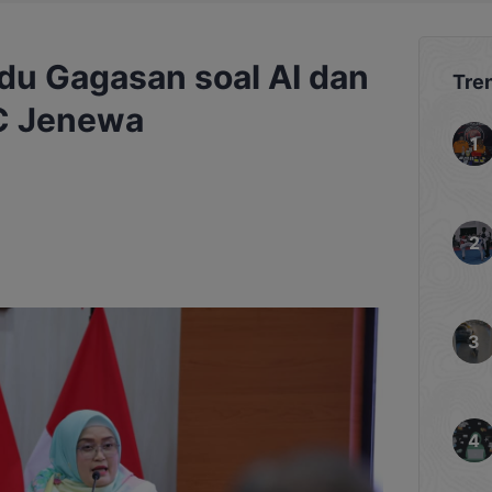
du Gagasan soal AI dan
Tre
LC Jenewa