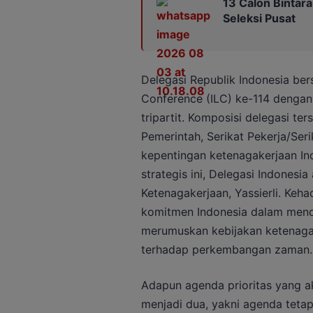
13 Calon Bintar
Seleksi Pusat
Delegasi Republik Indonesia ber
Conference (ILC) ke-114 dengan
tripartit. Komposisi delegasi te
Pemerintah, Serikat Pekerja/Ser
kepentingan ketenagakerjaan Ind
strategis ini, Delegasi Indonesi
Ketenagakerjaan, Yassierli. Keha
komitmen Indonesia dalam mendor
merumuskan kebijakan ketenagake
terhadap perkembangan zaman.
Adapun agenda prioritas yang ak
menjadi dua, yakni agenda tetap