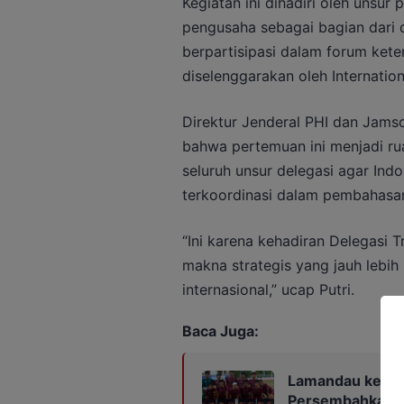
Kegiatan ini dihadiri oleh unsur 
pengusaha sebagai bagian dari d
berpartisipasi dalam forum kete
diselenggarakan oleh Internation
Direktur Jenderal PHI dan Jams
bahwa pertemuan ini menjadi ru
seluruh unsur delegasi agar Indo
terkoordinasi dalam pembahasan
“Ini karena kehadiran Delegasi T
makna strategis yang jauh lebi
internasional,” ucap Putri.
Baca Juga:
Lamandau ke Fin
Persembahkan Ka