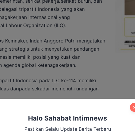
pemerintah, serikat pekerja/serikat buruh, dan
elegasi tripartit Indonesia yang akan
nagakerjaan internasional yang
al Labour Organization (ILO).
os Kemnaker, Indah Anggoro Putri mengatakan
ang strategis untuk menyatukan pandangan
nesia memiliki posisi yang kuat dan
 agenda global ketenagakerjaan.
ripartit Indonesia pada ILC ke-114 memiliki
h luas daripada sekadar memenuhi undangan
Halo Sahabat Intimnews
al Gubernur Cup, Selangkah Lagi
Pastikan Selalu Update Berita Terbaru
do untuk Hari Jadi ke-24