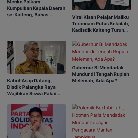
Menko Polkam
Kumpulkan Kepala Daerah
se-Kalteng, Bahas
Viral Kisah Pelajar Maliku
Karhutla hingga Tambang
Terancam Putus Sekolah,
Ilegal
Kadisdik Kalteng Turun
Tangan
Gubernur BI Mendadak
Mundur di Tengah Rupiah
Melemah, Ada Apa?
Kabut Asap Datang,
Disdik Palangka Raya
Wajibkan Siswa Pakai
Masker