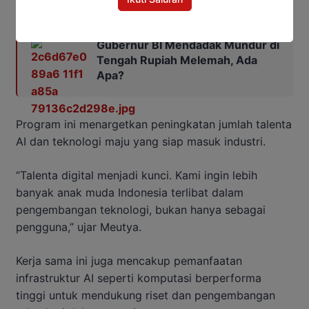
Baca Juga:
Gubernur BI Mendadak Mundur di
Tengah Rupiah Melemah, Ada
Apa?
Program ini menargetkan peningkatan jumlah talenta
AI dan teknologi maju yang siap masuk industri.
“Talenta digital menjadi kunci. Kami ingin lebih
banyak anak muda Indonesia terlibat dalam
pengembangan teknologi, bukan hanya sebagai
pengguna,” ujar Meutya.
Kerja sama ini juga mencakup pemanfaatan
infrastruktur AI seperti komputasi berperforma
tinggi untuk mendukung riset dan pengembangan