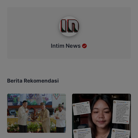
Intim News
Intim News
Berita Rekomendasi