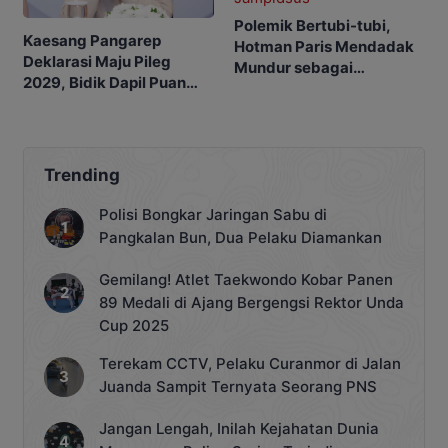
Polemik Bertubi-tubi,
Kaesang Pangarep
Hotman Paris Mendadak
Deklarasi Maju Pileg
Mundur sebagai
2029, Bidik Dapil Puan
Pengacara Mantan
Maharani
Jampidsus
Trending
Polisi Bongkar Jaringan Sabu di
Pangkalan Bun, Dua Pelaku Diamankan
Gemilang! Atlet Taekwondo Kobar Panen
89 Medali di Ajang Bergengsi Rektor Unda
Cup 2025
Terekam CCTV, Pelaku Curanmor di Jalan
Juanda Sampit Ternyata Seorang PNS
Jangan Lengah, Inilah Kejahatan Dunia