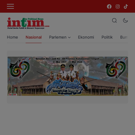
Home
Nasional
Parlemen
Ekonomi
Politik
Bumi T