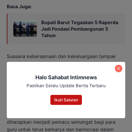
Baca Juga:
Bupati Barut Tegaskan 5 Raperda
Jadi Fondasi Pembangunan 5
Tahun
Suasana kebersamaan dan kekeluargaan tampak
mewarnai kegiatan tersebut, mencerminkan kuatnya
solidaritas antarpendidik di Barito Utara.
Halo Sahabat Intimnews
Para guru yang hadir menyambut baik perhatian dan
Pastikan Selalu Update Berita Terbaru
dukungan pemerintah daerah terhadap dunia
Ikuti Saluran
pendidikan.
Peringatan HUT ke-80 PGRI dan HGN 2025 ini
diharapkan menjadi pemacu semangat bagi para
guru untuk terus berkarya dan berinovasi dalam