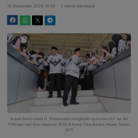
.
10 Desember 2025 19:30
2 menit membaca
Facebook
WhatsApp
Twitter
Telegram
Bupati Barito Utara H. Shalahuddin menghadiri syukuran HUT ke-80
PGRI dan Hari Guru Nasional 2025 di Arena Tiara Batara, Muara Teweh.
(IST)