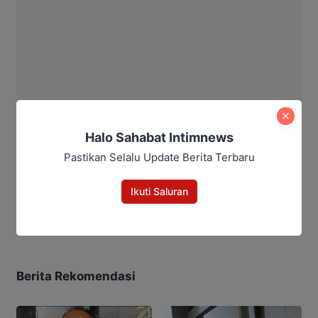
Halo Sahabat Intimnews
Pastikan Selalu Update Berita Terbaru
Ikuti Saluran
Aditya Lukmantoro
Berita Rekomendasi