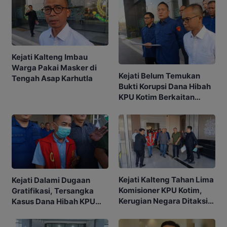
Kejati Kalteng Imbau
Warga Pakai Masker di
Kejati Belum Temukan
Tengah Asap Karhutla
Bukti Korupsi Dana Hibah
KPU Kotim Berkaitan
dengan Pilkada
Kejati Kalteng Tahan Lima
Kejati Dalami Dugaan
Komisioner KPU Kotim,
Gratifikasi, Tersangka
Kerugian Negara Ditaksir
Kasus Dana Hibah KPU
Capai Rp10 M
Kotim Bisa Bertambah